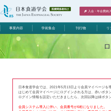
医療関係者向け
入会・年会費納
事業内容
学術集会
刊行物
リ
日本食道学会では、2021年5月13日より会員マイページを
はじめて会員マイページにログインされる方は、赤いボタ
ログイン情報を設定いただきましたら、次回以降は緑ボタ
会員システム導入に伴い、会員番号が6桁になりました。