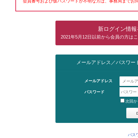
会員番号および仮パスワードが不明な方は、事務局までお
新ログイン情報
2021年5月12日以前から会員の方
メールアドレス／パスワー
メールアドレス
パスワード
次回か
パス