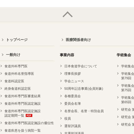
トップページ
医療関係者向け
一般向け
事業内容
学術集会
食道外科専門医
日本食道学会について
学術集会
食道外科名誉指導医
理事長挨拶
学術集会
第79回
食道科認定医
学会ニュース
学術集会
終身食道科認定医
50周年記念事業(会員対象)
第75回
食道外科専門医審査結果
各種委員会
学術集会
第65回
食道外科専門医認定施設
委員会名簿
研究会 
食道外科専門医認定施設
名誉会長、名誉・特別会員
認定期間一覧
研究会 
役員
食道外科専門医認定施設の優位性
研究会 
選挙評議員
食道疾患を扱う病院一覧
非選挙評議員