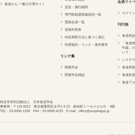
会員マイ
食道がん 一般の方用サイト
定款・施行細則
ログイ
専門医制度関連規則一覧
賛助会員一覧
刊行物
貸借対照表
食道癌
特定商取引法に基づく表記
「食道癌
利用規約・リンク・著作権等
年版」
いて
リンク集
システ
関連学会
食道癌
関連学会雑誌
食道疾
食道ア
特定非営利活動法人 日本食道学会
事務局：〒130-0012 東京都墨田区太平2-3-13 錦糸町トーセイビルⅣ 4階
TEL：03-6456-1339 FAX：03-6658-4233 E-mail：office@esophagus.jp