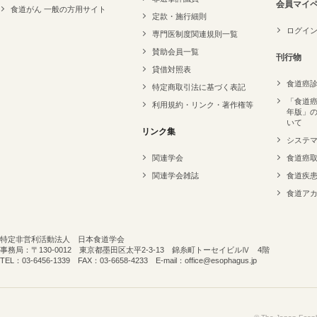
会員マイ
食道がん 一般の方用サイト
定款・施行細則
ログイ
専門医制度関連規則一覧
賛助会員一覧
刊行物
貸借対照表
食道癌
特定商取引法に基づく表記
「食道癌
利用規約・リンク・著作権等
年版」
いて
リンク集
システ
関連学会
食道癌
関連学会雑誌
食道疾
食道ア
特定非営利活動法人 日本食道学会
事務局：〒130-0012 東京都墨田区太平2-3-13 錦糸町トーセイビルⅣ 4階
TEL：03-6456-1339 FAX：03-6658-4233 E-mail：office@esophagus.jp