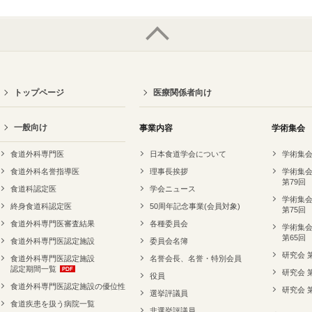
トップページ
医療関係者向け
一般向け
事業内容
学術集会
食道外科専門医
日本食道学会について
学術集会
食道外科名誉指導医
理事長挨拶
学術集会
第79回
食道科認定医
学会ニュース
学術集会
終身食道科認定医
50周年記念事業(会員対象)
第75回
食道外科専門医審査結果
各種委員会
学術集会
第65回
食道外科専門医認定施設
委員会名簿
研究会 
食道外科専門医認定施設
名誉会長、名誉・特別会員
認定期間一覧
研究会 
役員
食道外科専門医認定施設の優位性
研究会 
選挙評議員
食道疾患を扱う病院一覧
非選挙評議員