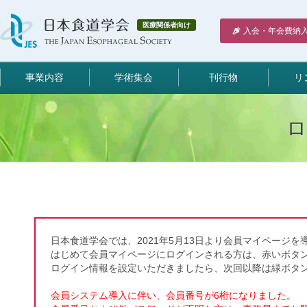
医療関係者向け
入会・年会費納
事業内容
学術集会
刊行物
リ
日本食道学会では、2021年5月13日より会員マイページを
はじめて会員マイページにログインされる方は、赤いボタ
ログイン情報を設定いただきましたら、次回以降は緑ボタ
会員システム導入に伴い、会員番号が6桁になりました。