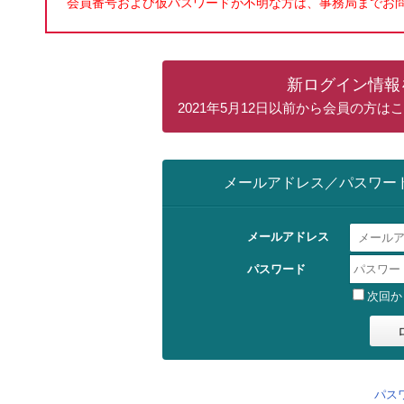
会員番号および仮パスワードが不明な方は、事務局までお
新ログイン情報
2021年5月12日以前から会員の方
メールアドレス／パスワー
メールアドレス
パスワード
次回か
パス