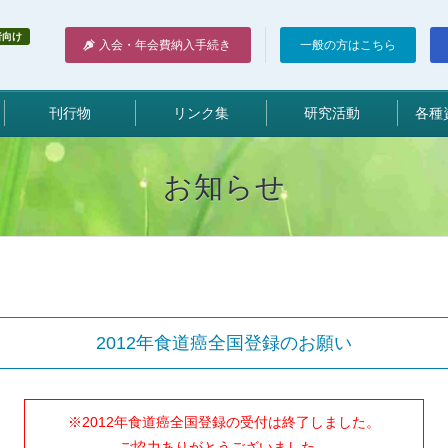
者向け
入会・年会費納入手続き
一般の方はこちら
刊行物
リンク集
研究活動
各種
お知らせ
2012年食道癌全国登録のお願い
※2012年食道癌全国登録の受付は終了しました。
ご協力ありがとうございました。