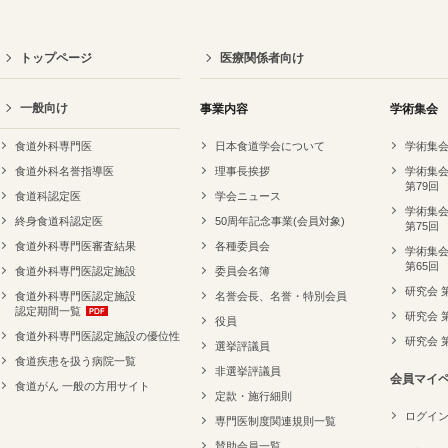
トップページ
医療関係者向け
一般向け
事業内容
学術集会
食道外科専門医
日本食道学会について
学術集会
食道外科名誉指導医
理事長挨拶
学術集会
第79回
食道科認定医
学会ニュース
学術集会
終身食道科認定医
50周年記念事業(会員対象)
第75回
食道外科専門医審査結果
各種委員会
学術集会
第65回
食道外科専門医認定施設
委員会名簿
研究会 
食道外科専門医認定施設
名誉会長、名誉・特別会員
認定期間一覧
研究会 
役員
食道外科専門医認定施設の優位性
研究会 
選挙評議員
食道疾患を扱う病院一覧
非選挙評議員
会員マイ
食道がん 一般の方用サイト
定款・施行細則
ログイ
専門医制度関連規則一覧
賛助会員一覧