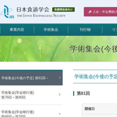
医療関係者向け
入会・年会費納
事業内容
学術集会
刊行物
リ
学術集会(今後
学術集会(今後の予定
学術集会(今後の予定) 第81回～
学術集会(学会移行後)
第81回
第76回～第80回
開催日
学術集会(学会移行後)
第66回～第75回