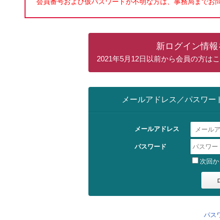
会員番号および仮パスワードが不明な方は、事務局までお
新ログイン情報
2021年5月12日以前から会員の方
メールアドレス／パスワー
メールアドレス
パスワード
次回か
パス