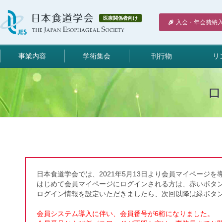
医療関係者向け
入会・年会費納
事業内容
学術集会
刊行物
リ
日本食道学会では、2021年5月13日より会員マイページを
はじめて会員マイページにログインされる方は、赤いボタ
ログイン情報を設定いただきましたら、次回以降は緑ボタ
会員システム導入に伴い、会員番号が6桁になりました。