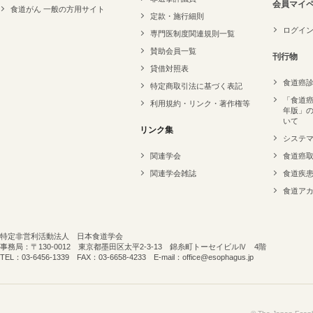
会員マイ
食道がん 一般の方用サイト
定款・施行細則
ログイ
専門医制度関連規則一覧
賛助会員一覧
刊行物
貸借対照表
食道癌
特定商取引法に基づく表記
「食道癌
利用規約・リンク・著作権等
年版」
いて
リンク集
システ
関連学会
食道癌
関連学会雑誌
食道疾
食道ア
特定非営利活動法人 日本食道学会
事務局：〒130-0012 東京都墨田区太平2-3-13 錦糸町トーセイビルⅣ 4階
TEL：03-6456-1339 FAX：03-6658-4233 E-mail：office@esophagus.jp