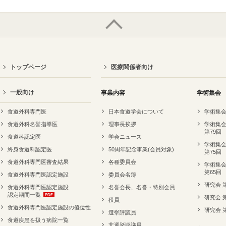
トップページ
医療関係者向け
一般向け
事業内容
学術集会
食道外科専門医
日本食道学会について
学術集会
食道外科名誉指導医
理事長挨拶
学術集会
第79回
食道科認定医
学会ニュース
学術集会
終身食道科認定医
50周年記念事業(会員対象)
第75回
食道外科専門医審査結果
各種委員会
学術集会
第65回
食道外科専門医認定施設
委員会名簿
研究会 
食道外科専門医認定施設
名誉会長、名誉・特別会員
認定期間一覧
研究会 
役員
食道外科専門医認定施設の優位性
研究会 
選挙評議員
食道疾患を扱う病院一覧
非選挙評議員