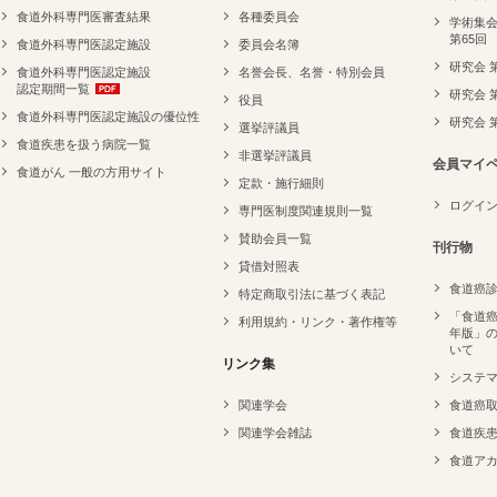
食道外科専門医審査結果
各種委員会
学術集会
第65回
食道外科専門医認定施設
委員会名簿
研究会 
食道外科専門医認定施設
名誉会長、名誉・特別会員
認定期間一覧
研究会 
役員
食道外科専門医認定施設の優位性
研究会 
選挙評議員
食道疾患を扱う病院一覧
非選挙評議員
会員マイ
食道がん 一般の方用サイト
定款・施行細則
ログイ
専門医制度関連規則一覧
賛助会員一覧
刊行物
貸借対照表
食道癌
特定商取引法に基づく表記
「食道癌
利用規約・リンク・著作権等
年版」
いて
リンク集
システ
関連学会
食道癌
関連学会雑誌
食道疾
食道ア