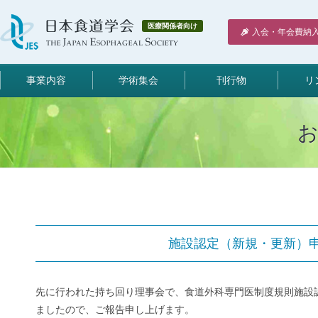
医療関係者向け
入会・年会費納
事業内容
学術集会
刊行物
リ
施設認定（新規・更新）
先に行われた持ち回り理事会で、食道外科専門医制度規則施設
ましたので、ご報告申し上げます。