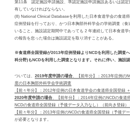
第11条 認定施設申請施設、準認定施設申請施設あるいは認
有していなければならない。
(8) National Clinical Databaseを利用した日
症例登録を行っており、かつ日本胸部外科学会の学術調査（食
いること。施設認定期間中であっても 2 年連続して日本食道
の報告を怠った場合は施設認定を取り消すことがある。
※食道癌全国登録が2013年症例登録よりNCDを利用した調
科分野)もNCDを利用した調査となります。それに伴い、施設
ついては、
2019年度申請の場合
、【前年分】：2013年症例の
度の日本胸部外科学会学術調査
【前々年分】：2012年症例の日本食道学会の食道癌全国登録 ＋
2020年度申請の場合
、【前年分】：2014年症例のNCDの食
NCDの食道癌全国登録（予後データ入力なし）（前向き登録）＋
【前々年分】：2013年症例のNCDの食道癌全国登録（予後デ
が必要となります。