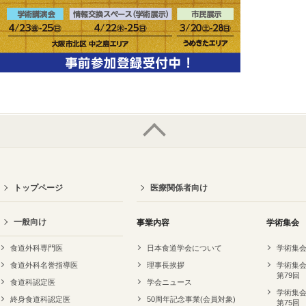
トップページ
医療関係者向け
一般向け
事業内容
学術集会
食道外科専門医
日本食道学会について
学術集会
食道外科名誉指導医
理事長挨拶
学術集会
第79回
食道科認定医
学会ニュース
学術集会
終身食道科認定医
50周年記念事業(会員対象)
第75回