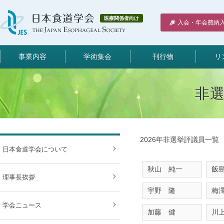
医療関係者向け
入会・年会費納
事業内容
学術集会
刊行物
リ
非
2026年非選挙評議員一覧
日本食道学会について
秋山 純一
飯
理事長挨拶
宇野 隆
梅
学会ニュース
加藤 健
川