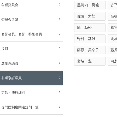
各種委員会
黒河内 喬範
古
佐藤 太郎
高
委員会名簿
陳 勁松
都
名誉会長、名誉・特別会員
野村 基雄
馬
役員
藤原 美奈子
藤
宮脇 豊
向
選挙評議員
非選挙評議員
定款・施行細則
専門医制度関連規則一覧