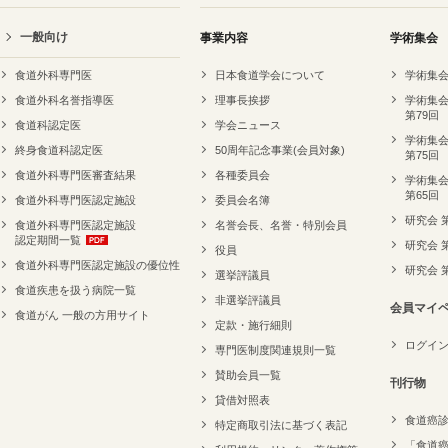
一般向け
事業内容
学術集会
食道外科専門医
日本食道学会について
学術集会
食道外科名誉指導医
理事長挨拶
学術集会
第79回
食道科認定医
学会ニュース
学術集会
終身食道科認定医
50周年記念事業(会員対象)
第75回
食道外科専門医審査結果
各種委員会
学術集会
第65回
食道外科専門医認定施設
委員会名簿
研究会 
食道外科専門医認定施設
名誉会長、名誉・特別会員
認定期間一覧
研究会 
役員
食道外科専門医認定施設の優位性
研究会 
選挙評議員
食道疾患を扱う病院一覧
非選挙評議員
会員マイ
食道がん 一般の方用サイト
定款・施行細則
ログイ
専門医制度関連規則一覧
賛助会員一覧
刊行物
貸借対照表
食道癌
特定商取引法に基づく表記
「食道癌