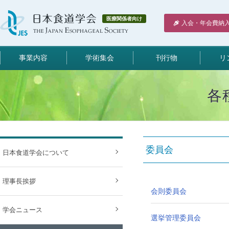
医療関係者向け
入会・年会費納
事業内容
学術集会
刊行物
リ
各
委員会
日本食道学会について
理事長挨拶
会則委員会
学会ニュース
選挙管理委員会