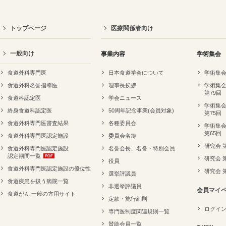
トップページ
医療関係者向け
一般向け
事業内容
学術集会
食道外科専門医
日本食道学会について
学術集会
食道外科名誉指導医
理事長挨拶
学術集会
第79回
食道科認定医
学会ニュース
学術集会
終身食道科認定医
50周年記念事業(会員対象)
第75回
食道外科専門医審査結果
各種委員会
学術集会
第65回
食道外科専門医認定施設
委員会名簿
研究会 
食道外科専門医認定施設
名誉会長、名誉・特別会員
認定期間一覧
研究会 
役員
食道外科専門医認定施設の優位性
研究会 
選挙評議員
食道疾患を扱う病院一覧
非選挙評議員
会員マイ
食道がん 一般の方用サイト
定款・施行細則
ログイ
専門医制度関連規則一覧
賛助会員一覧