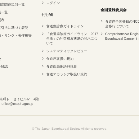
ログイン
制度関連規則一覧
全国登録委員会
員一覧
刊行物
照表
食道癌全国登録のNC
食道癌診療ガイドライン
全移行について
取引法に基づく表記
「食道癌診療ガイドライン 2017
Comprehensive Regist
約・リンク・著作権等
年版」の利益相反状況の開示につ
Esophageal Cancer in
いて
システマティックレビュー
会
食道癌取扱い規約
会雑誌
食道疾患用語解説集
食道アカラシア取扱い規約
 錦糸町トーセイビルⅣ 4階
ffice@esophagus.jp
© The Japan Esophageal Society All rights reserved.