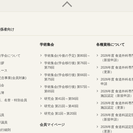
係者向け
学術集会
各種資格について
道学会について
学術集会(今後の予定) 第80回～
2026年度 食道外科
（新規申請）
挨拶
学術集会(学会移行後) 第76回～
第79回
2026年度 食道外科
ュース
（更新）
学術集会(学会移行後) 第66回～
記念事業(会員対象)
第75回
2026年度 食道外科
申請
員会
学術集会(学会移行後) 第57回～
第65回
2026年度 食道外科
名簿
施設認定（新規申請
研究会 第41回～第56回
長、名誉・特別会員
2026年度 食道外科
研究会 第21回～第40回
施設認定（更新）
研究会 第1回～第20回
議員
2026年度 食道科認定
（新規申請）
評議員
会員マイページ
2026年度 食道科認定
施行細則
（更新）