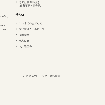
その他事務手続き
(住所変更・留学他)
その他
Dへの完
これまでのお知らせ
ry of
 Japan
歴代世話人・会長一覧
関連学会
地方研究会
PDT講習会
利用規約・リンク・著作権等