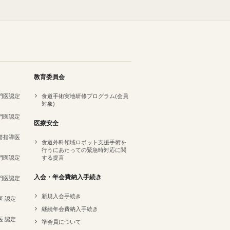
教育委員会
専門医認定
食道手術実地研修プログラム(会員
対象)
専門医認定
医療安全
名誉指導医
食道外科領域ロボット支援手術を
行うにあたっての緊急時対応に関
専門医認定
する提言
）
入会・年会費納入手続き
専門医認定
新規入会手続き
医 認定
継続年会費納入手続き
医 認定
準会員について