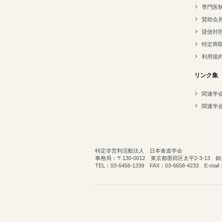
専門医
賛助会
貸借対
特定商
利用規
リンク集
関連学
関連学
特定非営利活動法人 日本食道学会
事務局：〒130-0012 東京都墨田区太平2-3-13
TEL：03-6456-1339 FAX：03-6658-4233 E-mail：o