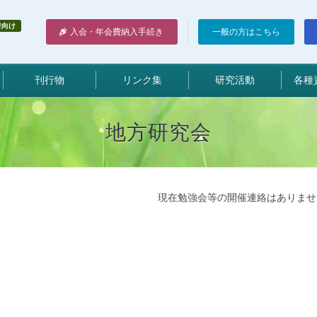
者向け
入会・年会費納入手続き
一般の方はこちら
刊行物
リンク集
研究活動
各種
地方研究会
現在勉強会等の開催連絡はありませ