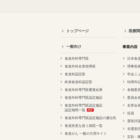
トップページ
医療関
一般向け
事業内容
食道外科専門医
日本食
食道外科名誉指導医
理事長
食道科認定医
学会ニ
終身食道科認定医
50周年
食道外科専門医審査結果
各種委
食道外科専門医認定施設
委員会
食道外科専門医認定施設
名誉会
認定期間一覧
役員
食道外科専門医認定施設の優位性
選挙評
食道疾患を扱う病院一覧
非選挙
食道がん 一般の方用サイト
定款・