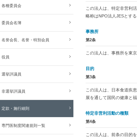
各種委員会
この法人は、特定非営利活動法人
略称はNPO法人JESとす
委員会名簿
事務所
名誉会長、名誉・特別会員
第2条
この法人は、事務所を東京
役員
目的
選挙評議員
第3条
この法人は、日本食道疾患
非選挙評議員
展を通して国民の健康と福
定款・施行細則
特定非営利活動の種類
第4条
専門医制度関連規則一覧
この法人は、前条の目的を