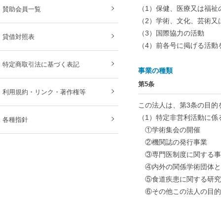
（1）保健、医療又は福祉
賛助会員一覧
（2）学術、文化、芸術又
（3）国際協力の活動
貸借対照表
（4）前各号に掲げる活動
特定商取引法に基づく表記
事業の種類
第5条
利用規約・リンク・著作権等
この法人は、第3条の目的
（1）特定非営利活動に係
各種指針
①学術集会の開催
②機関誌の発行事業
③専門医制度に関する事
④内外の関係学術団体と
⑤食道疾患に関する研究
⑥その他この法人の目的