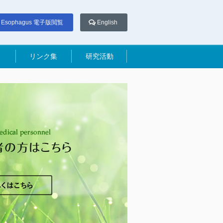
Esophagus 電子版閲覧
English
リンク集
研究活動