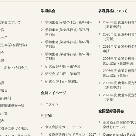
学術集会
各種資格について
道学会について
学術集会(今後の予定) 第80回～
2026年度 食道外科
（新規申請）
挨拶
学術集会(学会移行後) 第76回～
第79回
2026年度 食道外科
ュース
（更新）
学術集会(学会移行後) 第66回～
記念事業(会員対象)
第75回
2026年度 食道外科
申請
員会
学術集会(学会移行後) 第57回～
第65回
2026年度 食道外科
名簿
施設認定（新規申請
研究会 第41回～第56回
長、名誉・特別会員
2026年度 食道外科
研究会 第21回～第40回
施設認定（更新）
研究会 第1回～第20回
議員
2026年度 食道科認定
（新規申請）
評議員
会員マイページ
2026年度 食道科認定
施行細則
（更新）
ログイン
制度関連規則一覧
全国登録委員会
員一覧
刊行物
照表
食道癌全国登録のNC
食道癌診療ガイドライン
全移行について
取引法に基づく表記
「食道癌診療ガイドライン 2017
Comprehensive Regist