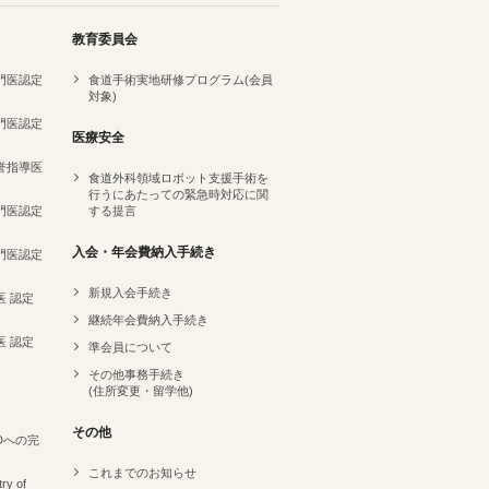
教育委員会
専門医認定
食道手術実地研修プログラム(会員
対象)
専門医認定
医療安全
名誉指導医
食道外科領域ロボット支援手術を
行うにあたっての緊急時対応に関
専門医認定
する提言
）
入会・年会費納入手続き
専門医認定
新規入会手続き
医 認定
継続年会費納入手続き
医 認定
準会員について
その他事務手続き
(住所変更・留学他)
その他
Dへの完
これまでのお知らせ
ry of