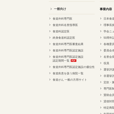
一般向け
事業内容
食道外科専門医
日本食
食道外科名誉指導医
理事長
食道科認定医
学会ニ
終身食道科認定医
50周年
食道外科専門医審査結果
各種委
食道外科専門医認定施設
委員会
食道外科専門医認定施設
名誉会
認定期間一覧
役員
食道外科専門医認定施設の優位性
選挙評
食道疾患を扱う病院一覧
非選挙
食道がん 一般の方用サイト
定款・
専門医
賛助会
貸借対
特定商