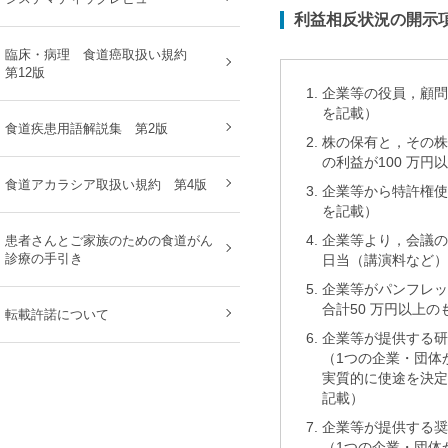
利益相反状況の開示
臨床・病理 食道癌取扱い規約
第12版
1.
企業等の役員，顧問
を記載）
食道疾患用語解説集 第2版
2.
株の保有と，その株
の利益が100 万
食道アカラシア取扱い規約 第4版
3.
企業等から特許権使
を記載）
4.
企業等より，会議
患者さんとご家族のための食道がん
診療の手引き
日当（講演料など）
5.
企業等がパンフレッ
合計50 万円以上
転載許諾について
6.
企業等が提供する
（1つの企業・団体
実質的に使途を決定
記載）
7.
企業等が提供する
（1つの企業・団体