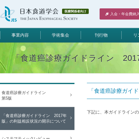
医療関係者向け
入会・年会費納
事業内容
学術集会
刊行物
リ
「食道癌診療ガイドライン 20
「食道癌診療ガイド
食道癌診療ガイドライン
第5版
下記に、本ガイドラインの
「食道癌診療ガイドライン 2017年
版」の利益相反状況の開示について
システマティックレビュー