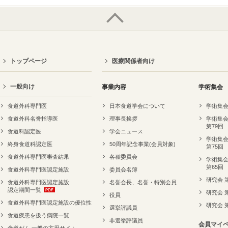
トップページ
医療関係者向け
一般向け
事業内容
学術集会
食道外科専門医
日本食道学会について
学術集会
食道外科名誉指導医
理事長挨拶
学術集会
第79回
食道科認定医
学会ニュース
学術集会
終身食道科認定医
50周年記念事業(会員対象)
第75回
食道外科専門医審査結果
各種委員会
学術集会
第65回
食道外科専門医認定施設
委員会名簿
研究会 
食道外科専門医認定施設
名誉会長、名誉・特別会員
認定期間一覧
研究会 
役員
食道外科専門医認定施設の優位性
研究会 
選挙評議員
食道疾患を扱う病院一覧
非選挙評議員
会員マイ