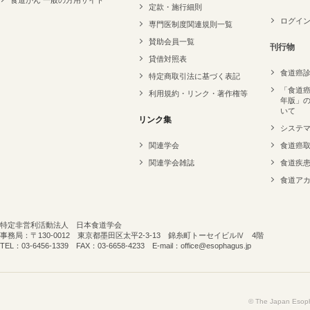
食道がん 一般の方用サイト
定款・施行細則
ログイ
専門医制度関連規則一覧
賛助会員一覧
刊行物
貸借対照表
食道癌
特定商取引法に基づく表記
「食道癌
利用規約・リンク・著作権等
年版」
いて
リンク集
システ
関連学会
食道癌
関連学会雑誌
食道疾
食道ア
特定非営利活動法人 日本食道学会
事務局：〒130-0012 東京都墨田区太平2-3-13 錦糸町トーセイビルⅣ 4階
TEL：03-6456-1339 FAX：03-6658-4233 E-mail：office@esophagus.jp
© The Japan Esopha