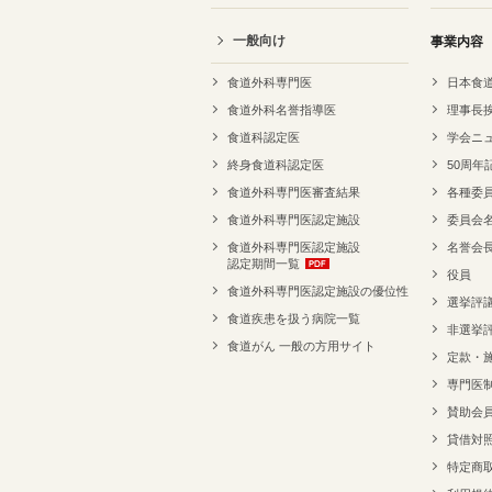
一般向け
事業内容
食道外科専門医
日本食
食道外科名誉指導医
理事長
食道科認定医
学会ニ
終身食道科認定医
50周年
食道外科専門医審査結果
各種委
食道外科専門医認定施設
委員会
食道外科専門医認定施設
名誉会
認定期間一覧
役員
食道外科専門医認定施設の優位性
選挙評
食道疾患を扱う病院一覧
非選挙
食道がん 一般の方用サイト
定款・
専門医
賛助会
貸借対
特定商