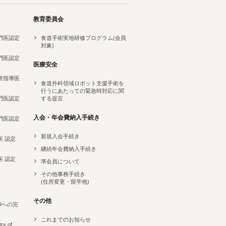
教育委員会
専門医認定
食道手術実地研修プログラム(会員
対象)
専門医認定
医療安全
名誉指導医
食道外科領域ロボット支援手術を
行うにあたっての緊急時対応に関
専門医認定
する提言
）
入会・年会費納入手続き
専門医認定
新規入会手続き
医 認定
継続年会費納入手続き
医 認定
準会員について
その他事務手続き
(住所変更・留学他)
その他
Dへの完
これまでのお知らせ
ry of