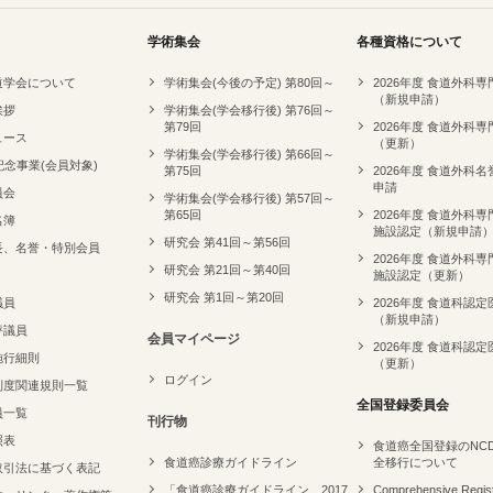
学術集会
各種資格について
道学会について
学術集会(今後の予定) 第80回～
2026年度 食道外科
（新規申請）
挨拶
学術集会(学会移行後) 第76回～
第79回
2026年度 食道外科
ュース
（更新）
学術集会(学会移行後) 第66回～
記念事業(会員対象)
第75回
2026年度 食道外科
申請
員会
学術集会(学会移行後) 第57回～
第65回
2026年度 食道外科
名簿
施設認定（新規申請
研究会 第41回～第56回
長、名誉・特別会員
2026年度 食道外科
研究会 第21回～第40回
施設認定（更新）
研究会 第1回～第20回
議員
2026年度 食道科認定
（新規申請）
評議員
会員マイページ
2026年度 食道科認定
施行細則
（更新）
ログイン
制度関連規則一覧
全国登録委員会
員一覧
刊行物
照表
食道癌全国登録のNC
食道癌診療ガイドライン
全移行について
取引法に基づく表記
「食道癌診療ガイドライン 2017
Comprehensive Regist