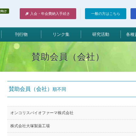
者向け
入会・年会費納入手続き
一般の方はこちら
刊行物
リンク集
研究活動
各種
賛助会員（会社）
賛助会員（会社）
順不同
オンコリスバイオファーマ株式会社
株式会社大塚製薬工場