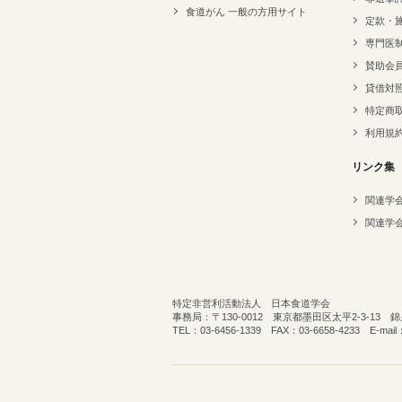
食道がん 一般の方用サイト
定款・
専門医
賛助会
貸借対
特定商
利用規
リンク集
関連学
関連学
特定非営利活動法人 日本食道学会
事務局：〒130-0012 東京都墨田区太平2-3-13
TEL：03-6456-1339 FAX：03-6658-4233 E-mail：o