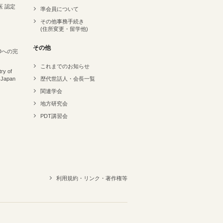
医 認定
準会員について
その他事務手続き
(住所変更・留学他)
その他
Dへの完
これまでのお知らせ
ry of
 Japan
歴代世話人・会長一覧
関連学会
地方研究会
PDT講習会
利用規約・リンク・著作権等