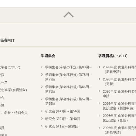
係者向け
学術集会
各種資格について
道学会について
学術集会(今後の予定) 第80回～
2026年度 食道外科
（新規申請）
挨拶
学術集会(学会移行後) 第76回～
第79回
2026年度 食道外科
ュース
（更新）
学術集会(学会移行後) 第66回～
記念事業(会員対象)
第75回
2026年度 食道外科
申請
員会
学術集会(学会移行後) 第57回～
第65回
2026年度 食道外科
名簿
施設認定（新規申請
研究会 第41回～第56回
長、名誉・特別会員
2026年度 食道外科
研究会 第21回～第40回
施設認定（更新）
研究会 第1回～第20回
議員
2026年度 食道科認定
（新規申請）
評議員