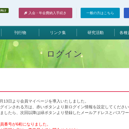
者向け
入会・年会費納入手続き
一般の方はこちら
刊行物
リンク集
研究活動
各種
ログイン
5月13日より会員マイページを導入いたしました。
ログインされる方は、赤いボタンより新ログイン情報を設定してください
ましたら、次回以降は緑ボタンより登録したメールアドレスとパスワー
員番号が6桁になりました。