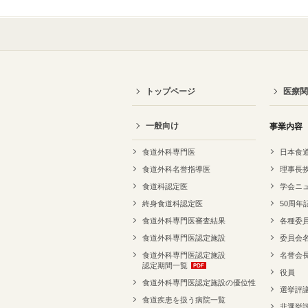
トップページ
医療関
一般向け
事業内容
食道外科専門医
日本食
食道外科名誉指導医
理事長
食道科認定医
学会ニ
終身食道科認定医
50周年
食道外科専門医審査結果
各種委
食道外科専門医認定施設
委員会
食道外科専門医認定施設
名誉会
認定期間一覧
役員
食道外科専門医認定施設の優位性
選挙評
食道疾患を扱う病院一覧
非選挙