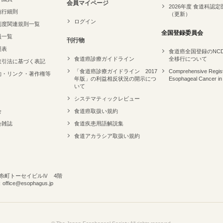
会員マイページ
2026年度 食道科認定
施行細則
（更新）
ログイン
制度関連規則一覧
全国登録委員会
員一覧
刊行物
照表
食道癌全国登録のNC
食道癌診療ガイドライン
全移行について
取引法に基づく表記
「食道癌診療ガイドライン 2017
Comprehensive Regist
約・リンク・著作権等
年版」の利益相反状況の開示につ
Esophageal Cancer in
いて
システマティックレビュー
会
食道癌取扱い規約
会雑誌
食道疾患用語解説集
食道アカラシア取扱い規約
 錦糸町トーセイビルⅣ 4階
ffice@esophagus.jp