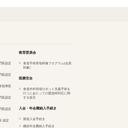
教育委員会
専門医認定
食道手術実地研修プログラム(会員
対象)
専門医認定
医療安全
名誉指導医
食道外科領域ロボット支援手術を
行うにあたっての緊急時対応に関
専門医認定
する提言
）
入会・年会費納入手続き
専門医認定
新規入会手続き
医 認定
継続年会費納入手続き