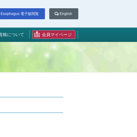
Esophagus 電子版閲覧
English
資格について
会員マイページ
い