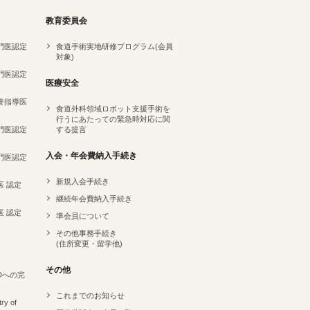
教育委員会
専門医認定
食道手術実地研修プログラム(会員
対象)
専門医認定
医療安全
名誉指導医
食道外科領域ロボット支援手術を
行うにあたっての緊急時対応に関
専門医認定
する提言
）
入会・年会費納入手続き
専門医認定
新規入会手続き
医 認定
継続年会費納入手続き
医 認定
準会員について
その他事務手続き
(住所変更・留学他)
その他
Dへの完
これまでのお知らせ
ry of