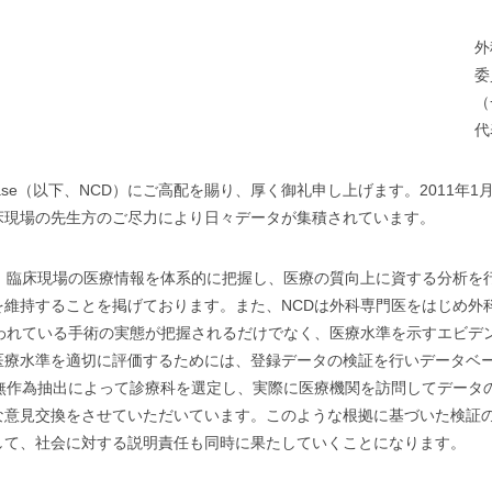
外
委
（一
代
al Database（以下、NCD）にご高配を賜り、厚く御礼申し上げます。201
床現場の先生方のご尽力により日々データが集積されています。
て、臨床現場の医療情報を体系的に把握し、医療の質向上に資する分析を
を維持することを掲げております。また、NCDは外科専門医をはじめ外
行われている手術の実態が把握されるだけでなく、医療水準を示すエビデ
医療水準を適切に評価するためには、登録データの検証を行いデータベ
年無作為抽出によって診療科を選定し、実際に医療機関を訪問してデータ
な意見交換をさせていただいています。このような根拠に基づいた検証
して、社会に対する説明責任も同時に果たしていくことになります。