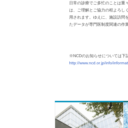
日常の診療でご多忙のことは重
は、ご理解とご協力の程よろし
用されます。ゆえに、施設訪問
たデータが専門医制度関連の作
※NCDのお知らせについては下
http://www.ncd.or.jp/info/informa