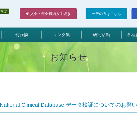
者向け
入会・年会費納入手続き
一般の方はこちら
刊行物
リンク集
研究活動
各種
お知らせ
National Clinical Database データ検証についてのお願