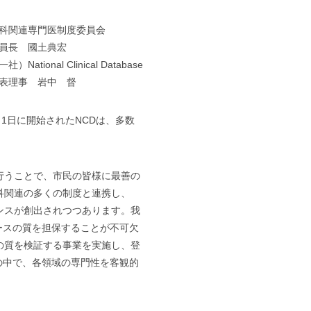
科関連専門医制度委員会
員長 國土典宏
社）National Clinical Database
表理事 岩中 督
1年1月1日に開始されたNCDは、多数
行うことで、市民の皆様に最善の
科関連の多くの制度と連携し、
ンスが創出されつつあります。我
ースの質を担保することが不可欠
の質を検証する事業を実施し、登
の中で、各領域の専門性を客観的