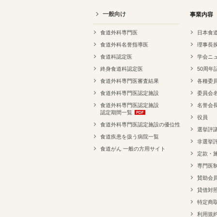
一般向け
事業内容
食道外科専門医
日本食
食道外科名誉指導医
理事長
食道科認定医
学会ニ
終身食道科認定医
50周年
食道外科専門医審査結果
各種委
食道外科専門医認定施設
委員会
食道外科専門医認定施設
名誉会
認定期間一覧
役員
食道外科専門医認定施設の優位性
選挙評
食道疾患を扱う病院一覧
非選挙
食道がん 一般の方用サイト
定款・
専門医
賛助会
貸借対
特定商
利用規