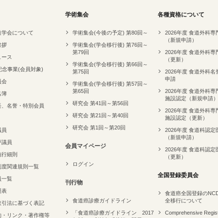
学術集会
各種資格について
道学会について
学術集会(今後の予定) 第80回～
2026年度 食道外科
（新規申請）
挨拶
学術集会(学会移行後) 第76回～
第79回
2026年度 食道外科
ュース
（更新）
学術集会(学会移行後) 第66回～
記念事業(会員対象)
第75回
2026年度 食道外科
申請
員会
学術集会(学会移行後) 第57回～
第65回
2026年度 食道外科
名簿
施設認定（新規申請
研究会 第41回～第56回
長、名誉・特別会員
2026年度 食道外科
研究会 第21回～第40回
施設認定（更新）
研究会 第1回～第20回
議員
2026年度 食道科認定
（新規申請）
評議員
会員マイページ
2026年度 食道科認定
施行細則
（更新）
ログイン
制度関連規則一覧
全国登録委員会
員一覧
刊行物
照表
食道癌全国登録のNC
食道癌診療ガイドライン
全移行について
取引法に基づく表記
「食道癌診療ガイドライン 2017
Comprehensive Regist
約・リンク・著作権等