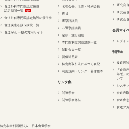
研究会 
食道外科専門医認定施設
名誉会長、名誉・特別会員
認定期間一覧
研究会 
役員
食道外科専門医認定施設の優位性
研究会 
選挙評議員
食道疾患を扱う病院一覧
非選挙評議員
会員マイ
食道がん 一般の方用サイト
定款・施行細則
ログイ
専門医制度関連規則一覧
賛助会員一覧
刊行物
貸借対照表
食道癌
特定商取引法に基づく表記
「食道癌
利用規約・リンク・著作権等
年版」
いて
リンク集
システ
関連学会
食道癌
関連学会雑誌
食道疾
食道ア
特定非営利活動法人 日本食道学会