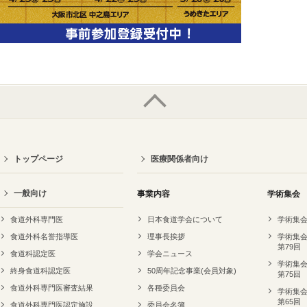
トップページ
医療関係者向け
一般向け
事業内容
学術集会
食道外科専門医
日本食道学会について
学術集会
食道外科名誉指導医
理事長挨拶
学術集会
第79回
食道科認定医
学会ニュース
学術集会
終身食道科認定医
50周年記念事業(会員対象)
第75回
食道外科専門医審査結果
各種委員会
学術集会
第65回
食道外科専門医認定施設
委員会名簿