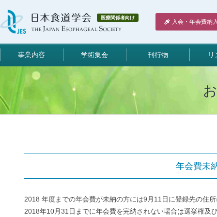
医療関係者向け
入会・年会費納
事業内容
学術集会
刊行物
リ
年会費未
2018 年度までの年会費が未納の方には9月11日に登録先の
2018年10月31日までに年会費を完納されない場合は選挙権