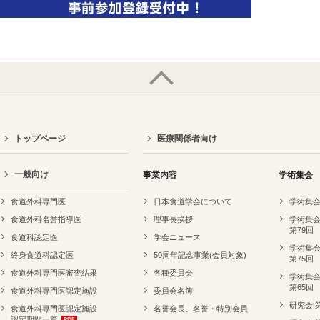
トップページ
医療関係者向け
一般向け
事業内容
学術集会
食道外科専門医
日本食道学会について
学術集会
食道外科名誉指導医
理事長挨拶
学術集会
第79回
食道科認定医
学会ニュース
学術集会
終身食道科認定医
50周年記念事業(会員対象)
第75回
食道外科専門医審査結果
各種委員会
学術集会
第65回
食道外科専門医認定施設
委員会名簿
研究会 
食道外科専門医認定施設
名誉会長、名誉・特別会員
認定期間一覧