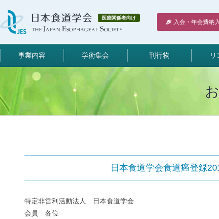
医療関係者向け
入会・年会費納
事業内容
学術集会
刊行物
リ
日本食道学会食道癌登録20
特定非営利活動法人 日本食道学会
会員 各位