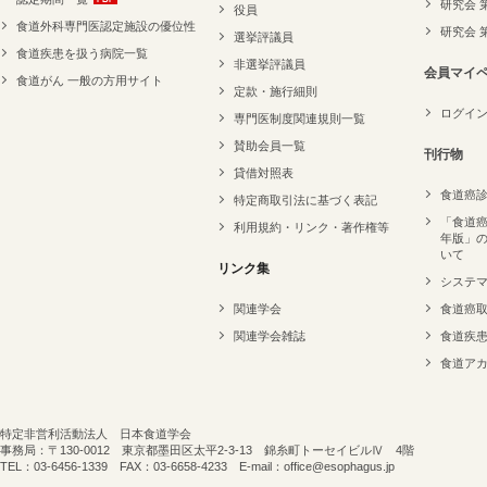
研究会 
役員
食道外科専門医認定施設の優位性
研究会 
選挙評議員
食道疾患を扱う病院一覧
非選挙評議員
会員マイ
食道がん 一般の方用サイト
定款・施行細則
ログイ
専門医制度関連規則一覧
賛助会員一覧
刊行物
貸借対照表
食道癌
特定商取引法に基づく表記
「食道癌
利用規約・リンク・著作権等
年版」
いて
リンク集
システ
関連学会
食道癌
関連学会雑誌
食道疾
食道ア
特定非営利活動法人 日本食道学会
事務局：〒130-0012 東京都墨田区太平2-3-13 錦糸町トーセイビルⅣ 4階
TEL：03-6456-1339 FAX：03-6658-4233 E-mail：office@esophagus.jp