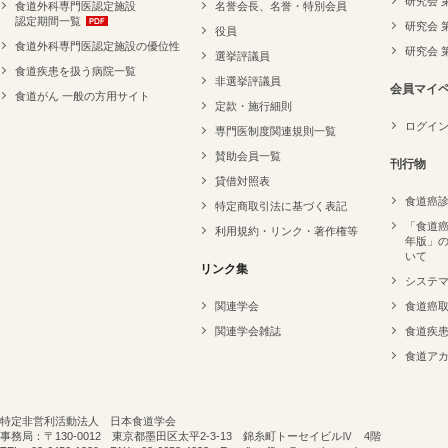
研究会 
食道外科専門医認定施設
名誉会長、名誉・特別会員
認定期間一覧
研究会 
役員
食道外科専門医認定施設の優位性
研究会 
選挙評議員
食道疾患を扱う病院一覧
非選挙評議員
会員マイ
食道がん 一般の方用サイト
定款・施行細則
ログイ
専門医制度関連規則一覧
賛助会員一覧
刊行物
貸借対照表
食道癌
特定商取引法に基づく表記
「食道癌
利用規約・リンク・著作権等
年版」
いて
リンク集
システ
関連学会
食道癌
関連学会雑誌
食道疾
食道ア
特定非営利活動法人 日本食道学会
事務局：〒130-0012 東京都墨田区太平2-3-13 錦糸町トーセイビルⅣ 4階