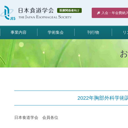
医療関係者向け
入会・年会費納
事業内容
学術集会
刊行物
リ
2022年胸部外科学
日本食道学会 会員各位