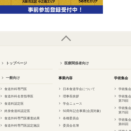
トップページ
医療関係者向け
一般向け
事業内容
学術集会
食道外科専門医
日本食道学会について
学術集会
食道外科名誉指導医
理事長挨拶
学術集会
第79回
食道科認定医
学会ニュース
学術集会
終身食道科認定医
50周年記念事業(会員対象)
第75回
食道外科専門医審査結果
各種委員会
学術集会
第65回
食道外科専門医認定施設
委員会名簿