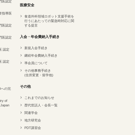
専門医認定
医療安全
名誉指導医
食道外科領域ロボット支援手術を
行うにあたっての緊急時対応に関
専門医認定
する提言
）
入会・年会費納入手続き
専門医認定
新規入会手続き
医 認定
継続年会費納入手続き
医 認定
準会員について
その他事務手続き
(住所変更・留学他)
その他
Dへの完
これまでのお知らせ
ry of
 Japan
歴代世話人・会長一覧
関連学会
地方研究会
PDT講習会