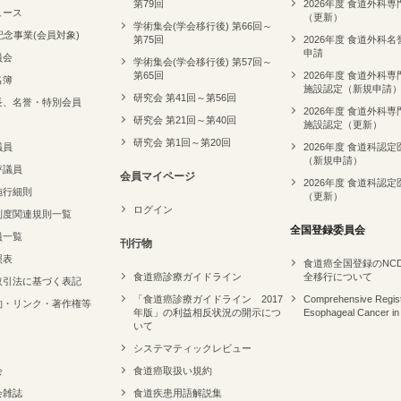
第79回
2026年度 食道外科
ュース
（更新）
学術集会(学会移行後) 第66回～
記念事業(会員対象)
第75回
2026年度 食道外科
申請
員会
学術集会(学会移行後) 第57回～
第65回
2026年度 食道外科
名簿
施設認定（新規申請
研究会 第41回～第56回
長、名誉・特別会員
2026年度 食道外科
研究会 第21回～第40回
施設認定（更新）
研究会 第1回～第20回
議員
2026年度 食道科認定
（新規申請）
評議員
会員マイページ
2026年度 食道科認定
施行細則
（更新）
ログイン
制度関連規則一覧
全国登録委員会
員一覧
刊行物
照表
食道癌全国登録のNC
食道癌診療ガイドライン
全移行について
取引法に基づく表記
「食道癌診療ガイドライン 2017
Comprehensive Regist
約・リンク・著作権等
年版」の利益相反状況の開示につ
Esophageal Cancer in
いて
システマティックレビュー
会
食道癌取扱い規約
会雑誌
食道疾患用語解説集