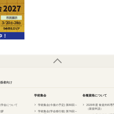
係者向け
学術集会
各種資格について
道学会について
学術集会(今後の予定) 第80回～
2026年度 食道外科
（新規申請）
挨拶
学術集会(学会移行後) 第76回～