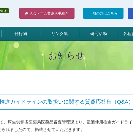
者向け
入会・年会費納入手続き
一般の方はこちら
刊行物
リンク集
研究活動
各種
お知らせ
推進ガイドラインの取扱いに関する質疑応答集（Q&A
日付にて、厚生労働省医薬局医薬品審査管理課より、最適使用推進ガイドラ
せられましたので、掲載させていただきます。