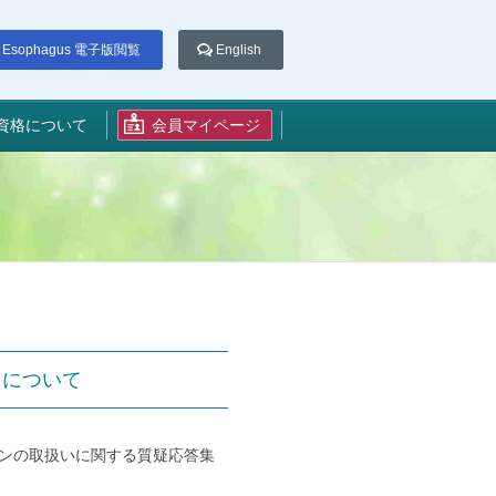
Esophagus 電子版閲覧
English
資格について
会員マイページ
）について
インの取扱いに関する質疑応答集