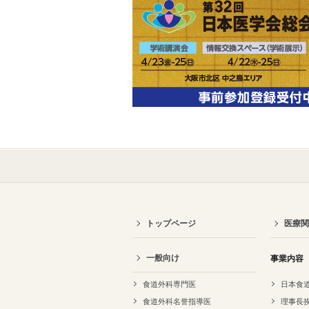
トップページ
医療関
一般向け
事業内容
食道外科専門医
日本食
食道外科名誉指導医
理事長