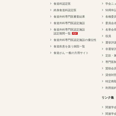
食道科認定医
学会ニ
終身食道科認定医
50周年
食道外科専門医審査結果
各種委
食道外科専門医認定施設
委員会
食道外科専門医認定施設
名誉会
認定期間一覧
役員
食道外科専門医認定施設の優位性
選挙評
食道疾患を扱う病院一覧
非選挙
食道がん 一般の方用サイト
定款・
専門医
賛助会
貸借対
特定商
利用規
リンク集
関連学
関連学