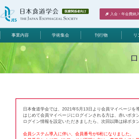
医療関係者向け
入会・年会費納
事業内容
学術集会
刊行物
リ
日本食道学会では、2021年5月13日より会員マイページを
はじめて会員マイページにログインされる方は、赤いボタ
ログイン情報を設定いただきましたら、次回以降は緑ボタ
会員システム導入に伴い、会員番号が6桁になりました。