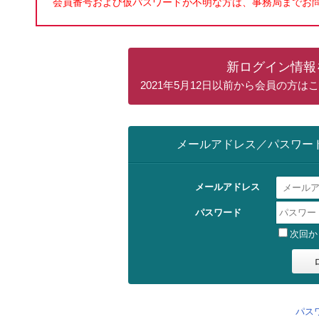
会員番号および仮パスワードが不明な方は、事務局までお
新ログイン情報
2021年5月12日以前から会員の方
メールアドレス／パスワー
メールアドレス
パスワード
次回か
パス