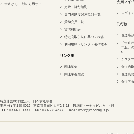
会員マイ
食道がん 一般の方用サイト
定款・施行細則
ログイ
専門医制度関連規則一覧
賛助会員一覧
刊行物
貸借対照表
食道癌
特定商取引法に基づく表記
「食道癌
利用規約・リンク・著作権等
年版」
いて
リンク集
システ
関連学会
食道癌
関連学会雑誌
食道疾
食道ア
特定非営利活動法人 日本食道学会
事務局：〒130-0012 東京都墨田区太平2-3-13 錦糸町トーセイビルⅣ 4階
TEL：03-6456-1339 FAX：03-6658-4233 E-mail：office@esophagus.jp