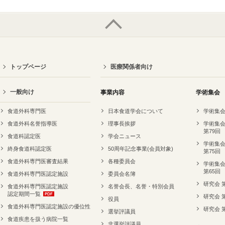
トップページ
医療関係者向け
一般向け
事業内容
学術集会
食道外科専門医
日本食道学会について
学術集会
食道外科名誉指導医
理事長挨拶
学術集会
第79回
食道科認定医
学会ニュース
学術集会
終身食道科認定医
50周年記念事業(会員対象)
第75回
食道外科専門医審査結果
各種委員会
学術集会
第65回
食道外科専門医認定施設
委員会名簿
研究会 
食道外科専門医認定施設
名誉会長、名誉・特別会員
認定期間一覧
研究会 
役員
食道外科専門医認定施設の優位性
研究会 
選挙評議員
食道疾患を扱う病院一覧
非選挙評議員