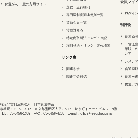
会員マイ
食道がん 一般の方用サイト
定款・施行細則
ログイ
専門医制度関連規則一覧
賛助会員一覧
刊行物
貸借対照表
食道癌
特定商取引法に基づく表記
「食道癌
利用規約・リンク・著作権等
年版」
いて
リンク集
システ
関連学会
食道癌
関連学会雑誌
食道疾
食道ア
特定非営利活動法人 日本食道学会
事務局：〒130-0012 東京都墨田区太平2-3-13 錦糸町トーセイビルⅣ 4階
TEL：03-6456-1339 FAX：03-6658-4233 E-mail：office@esophagus.jp