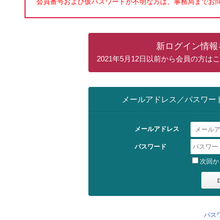
会員番号および仮パスワードが不明な方は、事務局までお
新ログイン情報
2021年5月12日以前から会員の方
メールアドレス／パスワー
メールアドレス
パスワード
次回か
パス