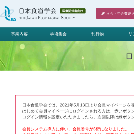
医療関係者向け
入会・年会費納
事業内容
学術集会
刊行物
リ
日本食道学会では、2021年5月13日より会員マイページを
はじめて会員マイページにログインされる方は、赤いボタ
ログイン情報を設定いただきましたら、次回以降は緑ボタ
会員システム導入に伴い、会員番号が6桁になりました。