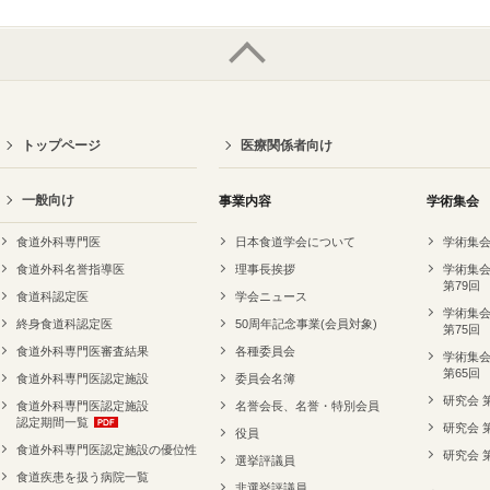
トップページ
医療関係者向け
一般向け
事業内容
学術集会
食道外科専門医
日本食道学会について
学術集会
食道外科名誉指導医
理事長挨拶
学術集会
第79回
食道科認定医
学会ニュース
学術集会
終身食道科認定医
50周年記念事業(会員対象)
第75回
食道外科専門医審査結果
各種委員会
学術集会
第65回
食道外科専門医認定施設
委員会名簿
研究会 
食道外科専門医認定施設
名誉会長、名誉・特別会員
認定期間一覧
研究会 
役員
食道外科専門医認定施設の優位性
研究会 
選挙評議員
食道疾患を扱う病院一覧
非選挙評議員