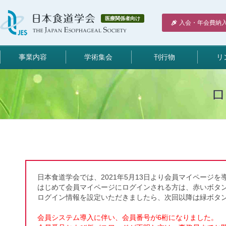
医療関係者向け
入会・年会費納
事業内容
学術集会
刊行物
リ
日本食道学会では、2021年5月13日より会員マイページを
はじめて会員マイページにログインされる方は、赤いボタ
ログイン情報を設定いただきましたら、次回以降は緑ボタ
会員システム導入に伴い、会員番号が6桁になりました。