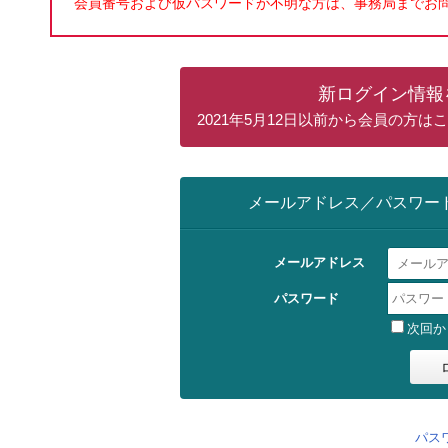
会員番号および仮パスワードが不明な方は、事務局までお
新ログイン情報
2021年5月12日以前から会員の方
メールアドレス／パスワー
メールアドレス
パスワード
次回か
パス