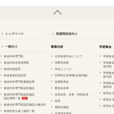
トップページ
医療関係者向け
一般向け
事業内容
学術集会
食道外科専門医
日本食道学会について
学術集会
食道外科名誉指導医
理事長挨拶
学術集会
第79回
食道科認定医
学会ニュース
学術集会
終身食道科認定医
50周年記念事業(会員対象)
第75回
食道外科専門医審査結果
各種委員会
学術集会
第65回
食道外科専門医認定施設
委員会名簿
研究会 
食道外科専門医認定施設
名誉会長、名誉・特別会員
認定期間一覧
研究会 
役員
食道外科専門医認定施設の優位性
研究会 
選挙評議員
食道疾患を扱う病院一覧
非選挙評議員