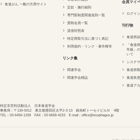
会員マイ
食道がん 一般の方用サイト
定款・施行細則
ログイ
専門医制度関連規則一覧
賛助会員一覧
刊行物
貸借対照表
食道癌
特定商取引法に基づく表記
「食道癌
利用規約・リンク・著作権等
年版」
いて
リンク集
システ
関連学会
食道癌
関連学会雑誌
食道疾
食道ア
特定非営利活動法人 日本食道学会
事務局：〒130-0012 東京都墨田区太平2-3-13 錦糸町トーセイビルⅣ 4階
TEL：03-6456-1339 FAX：03-6658-4233 E-mail：office@esophagus.jp