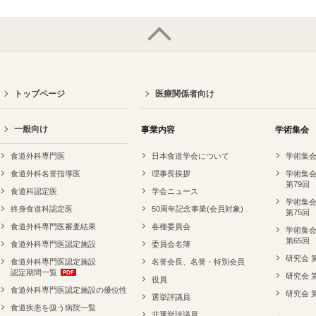
トップページ
医療関係者向け
一般向け
事業内容
学術集会
食道外科専門医
日本食道学会について
学術集会
食道外科名誉指導医
理事長挨拶
学術集会
第79回
食道科認定医
学会ニュース
学術集会
終身食道科認定医
50周年記念事業(会員対象)
第75回
食道外科専門医審査結果
各種委員会
学術集会
第65回
食道外科専門医認定施設
委員会名簿
研究会 
食道外科専門医認定施設
名誉会長、名誉・特別会員
認定期間一覧
研究会 
役員
食道外科専門医認定施設の優位性
研究会 
選挙評議員
食道疾患を扱う病院一覧
非選挙評議員