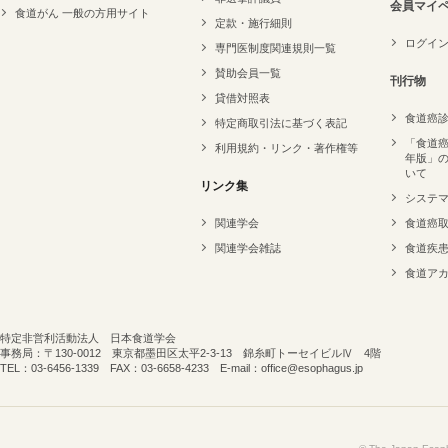
会員マイ
食道がん 一般の方用サイト
定款・施行細則
ログイ
専門医制度関連規則一覧
賛助会員一覧
刊行物
貸借対照表
食道癌
特定商取引法に基づく表記
「食道癌
利用規約・リンク・著作権等
年版」
いて
リンク集
システ
関連学会
食道癌
関連学会雑誌
食道疾
食道ア
特定非営利活動法人 日本食道学会
事務局：〒130-0012 東京都墨田区太平2-3-13 錦糸町トーセイビルⅣ 4階
TEL：03-6456-1339 FAX：03-6658-4233 E-mail：office@esophagus.jp