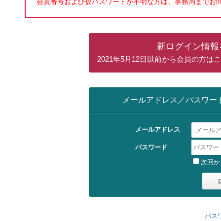
会員番号および仮パスワードが不明な方は、事務局までお
新ログイン情報
2021年5月12日以前から会員の方
メールアドレス／パスワー
メールアドレス
パスワード
次回か
パス