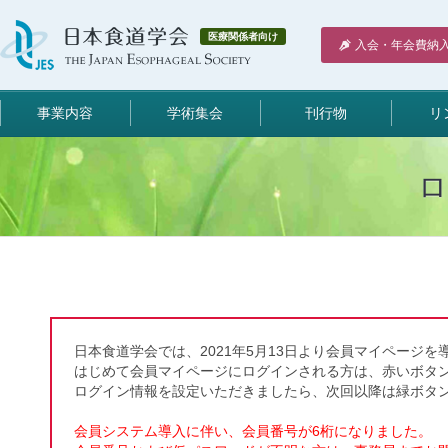
医療関係者向け
入会・年会費納
事業内容
学術集会
刊行物
リ
日本食道学会では、2021年5月13日より会員マイページを
はじめて会員マイページにログインされる方は、赤いボタ
ログイン情報を設定いただきましたら、次回以降は緑ボタ
会員システム導入に伴い、会員番号が6桁になりました。