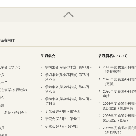
係者向け
学術集会
各種資格について
道学会について
学術集会(今後の予定) 第80回～
2026年度 食道外科
（新規申請）
挨拶
学術集会(学会移行後) 第76回～
第79回
2026年度 食道外科
ュース
（更新）
学術集会(学会移行後) 第66回～
記念事業(会員対象)
第75回
2026年度 食道外科
申請
員会
学術集会(学会移行後) 第57回～
第65回
2026年度 食道外科
名簿
施設認定（新規申請
研究会 第41回～第56回
長、名誉・特別会員
2026年度 食道外科
研究会 第21回～第40回
施設認定（更新）
研究会 第1回～第20回
議員
2026年度 食道科認定
（新規申請）
評議員