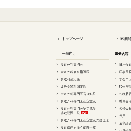
トップページ
医療関
一般向け
事業内容
食道外科専門医
日本食
食道外科名誉指導医
理事長
食道科認定医
学会ニ
終身食道科認定医
50周年
食道外科専門医審査結果
各種委
食道外科専門医認定施設
委員会
食道外科専門医認定施設
名誉会
認定期間一覧
役員
食道外科専門医認定施設の優位性
選挙評
食道疾患を扱う病院一覧
非選挙