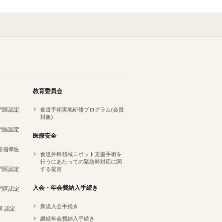
教育委員会
専門医認定
食道手術実地研修プログラム(会員
対象)
専門医認定
医療安全
名誉指導医
食道外科領域ロボット支援手術を
行うにあたっての緊急時対応に関
専門医認定
する提言
）
入会・年会費納入手続き
専門医認定
新規入会手続き
医 認定
継続年会費納入手続き