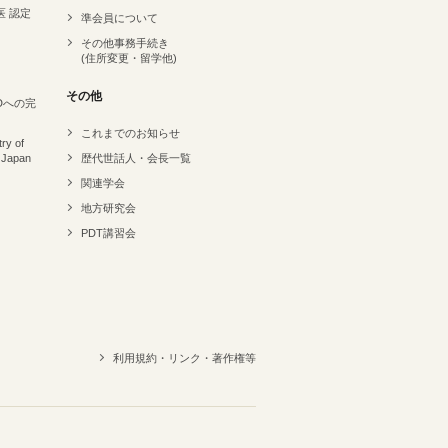
医 認定
準会員について
その他事務手続き
(住所変更・留学他)
その他
Dへの完
これまでのお知らせ
ry of
 Japan
歴代世話人・会長一覧
関連学会
地方研究会
PDT講習会
利用規約・リンク・著作権等