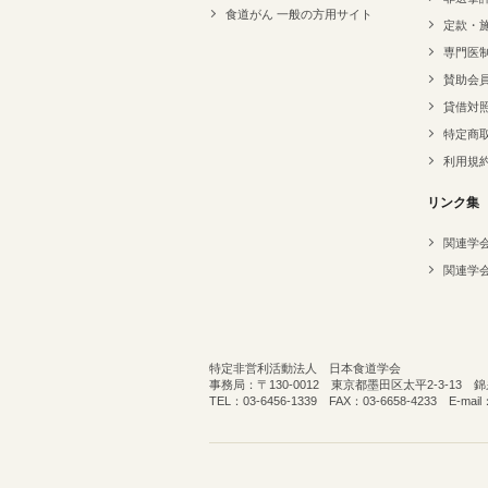
食道がん 一般の方用サイト
定款・
専門医
賛助会
貸借対
特定商
利用規
リンク集
関連学
関連学
特定非営利活動法人 日本食道学会
事務局：〒130-0012 東京都墨田区太平2-3-13
TEL：03-6456-1339 FAX：03-6658-4233 E-mail：o