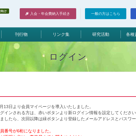
者向け
入会・年会費納入手続き
一般の方はこちら
刊行物
リンク集
研究活動
各種
ログイン
5月13日より会員マイページを導入いたしました。
ログインされる方は、赤いボタンより新ログイン情報を設定してください
ましたら、次回以降は緑ボタンより登録したメールアドレスとパスワー
員番号が6桁になりました。