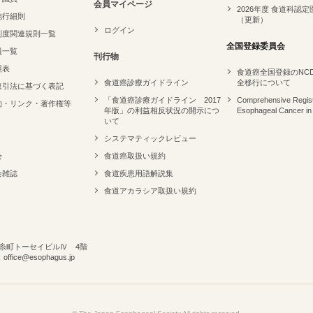
会員マイページ
2026年度 食道科認定
施行細則
（更新）
ログイン
制度関連規則一覧
全国登録委員会
員一覧
刊行物
照表
食道癌全国登録のNC
食道癌診療ガイドライン
全移行について
取引法に基づく表記
「食道癌診療ガイドライン 2017
Comprehensive Regist
約・リンク・著作権等
年版」の利益相反状況の開示につ
Esophageal Cancer in
いて
システマティックレビュー
会
食道癌取扱い規約
会雑誌
食道疾患用語解説集
食道アカラシア取扱い規約
 錦糸町トーセイビルⅣ 4階
ffice@esophagus.jp