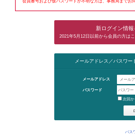
会員番号および仮パスワードが不明な方は、事務局までお
新ログイン情報
2021年5月12日以前から会員の方
メールアドレス／パスワー
メールアドレス
パスワード
次回か
パス