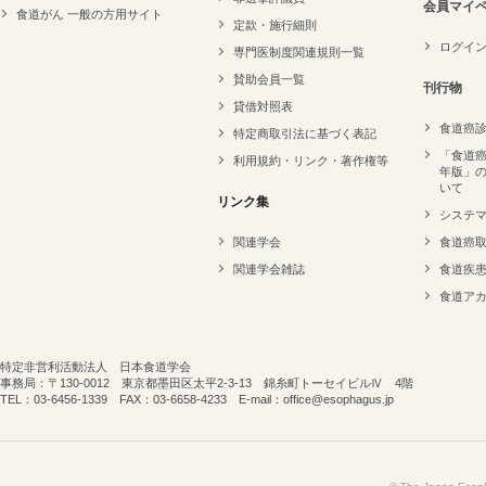
会員マイ
食道がん 一般の方用サイト
定款・施行細則
ログイ
専門医制度関連規則一覧
賛助会員一覧
刊行物
貸借対照表
食道癌
特定商取引法に基づく表記
「食道癌
利用規約・リンク・著作権等
年版」
いて
リンク集
システ
関連学会
食道癌
関連学会雑誌
食道疾
食道ア
特定非営利活動法人 日本食道学会
事務局：〒130-0012 東京都墨田区太平2-3-13 錦糸町トーセイビルⅣ 4階
TEL：03-6456-1339 FAX：03-6658-4233 E-mail：office@esophagus.jp