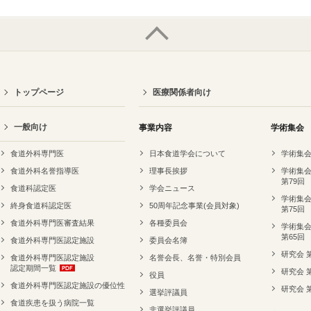
トップページ
医療関係者向け
一般向け
事業内容
学術集会
食道外科専門医
日本食道学会について
学術集会
食道外科名誉指導医
理事長挨拶
学術集会
第79回
食道科認定医
学会ニュース
学術集会
終身食道科認定医
50周年記念事業(会員対象)
第75回
食道外科専門医審査結果
各種委員会
学術集会
第65回
食道外科専門医認定施設
委員会名簿
研究会 
食道外科専門医認定施設
名誉会長、名誉・特別会員
認定期間一覧
研究会 
役員
食道外科専門医認定施設の優位性
研究会 
選挙評議員
食道疾患を扱う病院一覧
非選挙評議員