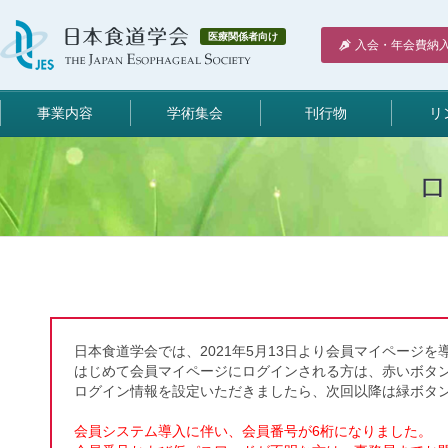
医療関係者向け
入会・年会費納
事業内容
学術集会
刊行物
リ
日本食道学会では、2021年5月13日より会員マイページを
はじめて会員マイページにログインされる方は、赤いボタ
ログイン情報を設定いただきましたら、次回以降は緑ボタ
会員システム導入に伴い、会員番号が6桁になりました。