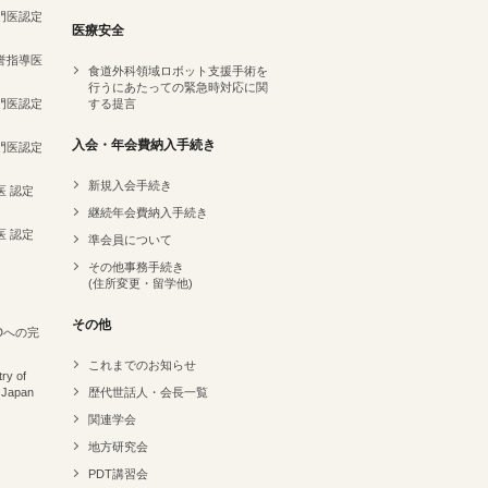
専門医認定
医療安全
名誉指導医
食道外科領域ロボット支援手術を
行うにあたっての緊急時対応に関
専門医認定
する提言
）
入会・年会費納入手続き
専門医認定
新規入会手続き
医 認定
継続年会費納入手続き
医 認定
準会員について
その他事務手続き
(住所変更・留学他)
その他
Dへの完
これまでのお知らせ
ry of
 Japan
歴代世話人・会長一覧
関連学会
地方研究会
PDT講習会