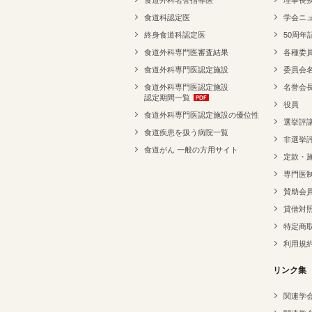
食道外科名誉指導医
理事長
食道科認定医
学会ニ
終身食道科認定医
50周年
食道外科専門医審査結果
各種委
食道外科専門医認定施設
委員会
食道外科専門医認定施設
名誉会
認定期間一覧
役員
食道外科専門医認定施設の優位性
選挙評
食道疾患を扱う病院一覧
非選挙
食道がん 一般の方用サイト
定款・
専門医
賛助会
貸借対
特定商
利用規
リンク集
関連学