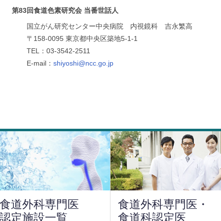
第83回食道色素研究会 当番世話人
国立がん研究センター中央病院 内視鏡科 吉永繁高
〒158-0095 東京都中央区築地5-1-1
TEL：03-3542-2511
E-mail：
shiyoshi@ncc.go.jp
食道外科専門医
食道外科専門医・
認定施設一覧
食道科認定医