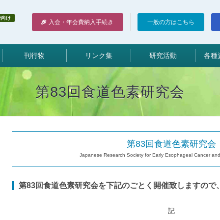
者向け
入会・年会費納入手続き
一般の方はこちら
刊行物
リンク集
研究活動
各種
第83回食道色素研究会
第83回食道色素研究会
Japanese Research Society for Early Esophageal Cancer a
第83回食道色素研究会を下記のごとく開催致しますので
記