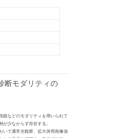
診断モダリティの
視鏡などのモダリティを用いられて
例が少なからず存在する。
おいて通常光観察、拡大併用画像強