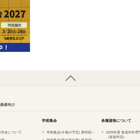
係者向け
学術集会
各種資格について
道学会について
学術集会(今後の予定) 第80回～
2026年度 食道外科
（新規申請）