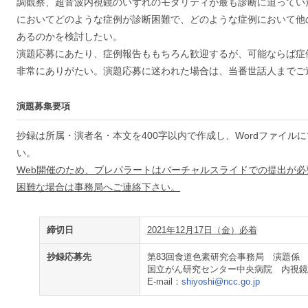
調観察、超音波内視鏡のいずれのモダリティが最も診断に迫ってい
においてどのような症例が診断困難で、どのような症例において他
あるのかを検討したい。
演題応募にあたり、症例報告ももちろん歓迎するが、可能ならば症
非常にありがたい。演題応募に迷われた場合は、当番世話人までご
演題募集要項
抄録は所属・演者名・本文を400字以内で作成し、Wordファイル
い。
Web開催のため、プレパラートはバーチャルスライドでの提出が
困難な場合は事務局へご連絡下さい。
締切日
2021年12月17日（金）必着
抄録応募先
第83回食道色素研究会事務局 演題係
国立がん研究センター中央病院 内視鏡
E-mail：
shiyoshi@ncc.go.jp