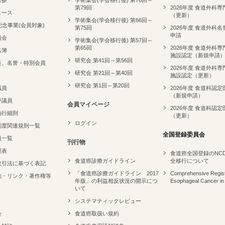
挨拶
学術集会(学会移行後) 第76回～
第79回
2026年度 食道外科
ュース
（更新）
学術集会(学会移行後) 第66回～
記念事業(会員対象)
第75回
2026年度 食道外科
申請
員会
学術集会(学会移行後) 第57回～
第65回
2026年度 食道外科
名簿
施設認定（新規申請
研究会 第41回～第56回
長、名誉・特別会員
2026年度 食道外科
研究会 第21回～第40回
施設認定（更新）
研究会 第1回～第20回
議員
2026年度 食道科認定
（新規申請）
評議員
会員マイページ
2026年度 食道科認定
施行細則
（更新）
ログイン
制度関連規則一覧
全国登録委員会
員一覧
刊行物
照表
食道癌全国登録のNC
食道癌診療ガイドライン
全移行について
取引法に基づく表記
「食道癌診療ガイドライン 2017
Comprehensive Regist
約・リンク・著作権等
年版」の利益相反状況の開示につ
Esophageal Cancer in
いて
システマティックレビュー
会
食道癌取扱い規約