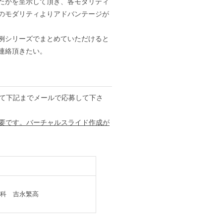
たかを呈示して頂き、各モダリティ
のモダリティよりアドバンテージが
例シリーズでまとめていただけると
連絡頂きたい。
にて下記までメールで応募して下さ
必要です。バーチャルスライド作成が
科 吉永繁高