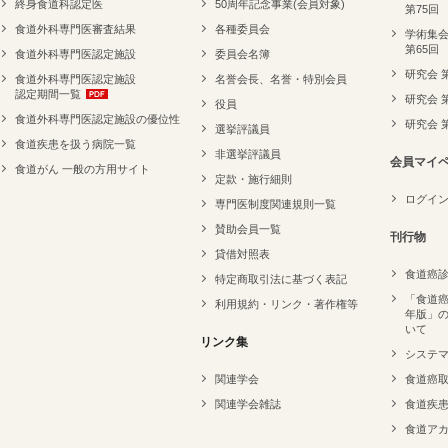
終身食道科認定医
50周年記念事業(会員対象)
第75回
食道外科専門医審査結果
各種委員会
学術集会
第65回
食道外科専門医認定施設
委員会名簿
研究会 
食道外科専門医認定施設
名誉会長、名誉・特別会員
認定期間一覧
研究会 
役員
食道外科専門医認定施設の優位性
研究会 
選挙評議員
食道疾患を扱う病院一覧
非選挙評議員
会員マイ
食道がん 一般の方用サイト
定款・施行細則
ログイ
専門医制度関連規則一覧
賛助会員一覧
刊行物
貸借対照表
食道癌
特定商取引法に基づく表記
「食道癌
利用規約・リンク・著作権等
年版」
いて
リンク集
システ
関連学会
食道癌
関連学会雑誌
食道疾
食道ア