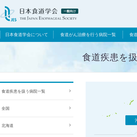
一般向け
日本食道学会について
食道がん治療を行う病院一覧
食
食道疾患を扱
食道疾患を扱う病院一覧
全国
北海道