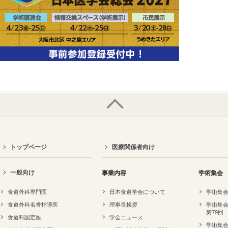
トップページ
医療関係者向け
一般向け
事業内容
学術集会
食道外科専門医
日本食道学会について
学術集会
食道外科名誉指導医
理事長挨拶
学術集会
第79回
食道科認定医
学会ニュース
学術集会