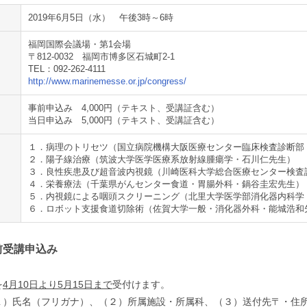
2019年6月5日（水） 午後3時～6時
福岡国際会議場・第1会場
〒812-0032 福岡市博多区石城町2-1
TEL：092-262-4111
http://www.marinemesse.or.jp/congress/
事前申込み 4,000円（テキスト、受講証含む）
当日申込み 5,000円（テキスト、受講証含む）
１．病理のトリセツ（国立病院機構大阪医療センター臨床検査診断部
２．陽子線治療（筑波大学医学医療系放射線腫瘍学・石川仁先生）
３．良性疾患及び超音波内視鏡（川崎医科大学総合医療センター検査
４．栄養療法（千葉県がんセンター食道・胃腸外科・鍋谷圭宏先生）
５．内視鏡による咽頭スクリーニング（北里大学医学部消化器内科学
６．ロボット支援食道切除術（佐賀大学一般・消化器外科・能城浩和
前受講申込み
を
4月10日より5月15日まで
受付けます。
１）氏名（フリガナ）、（２）所属施設・所属科、（３）送付先〒・住所