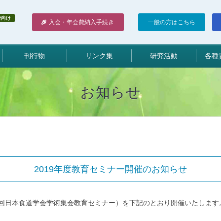
者向け
入会・年会費納入手続き
一般の方はこちら
刊行物
リンク集
研究活動
各種
お知らせ
2019年度教育セミナー開催のお知らせ
73回日本食道学会学術集会教育セミナー）を下記のとおり開催いたします