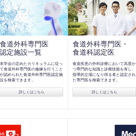
食道外科専門医
食道外科専門医・
認定施設一覧
食道科認定医
本学会の定めたカリキュラムに従っ
食道疾患の外科診療において高度か
て食道外科専門医の修練を行うこと
つ専門的な知識と診療技能を有し、
が認められた食道外科専門医認定施
指導的立場になり得る者と認定され
設を検索できます。
た専門医を検索できます。
詳しくはこちら
詳しくはこちら