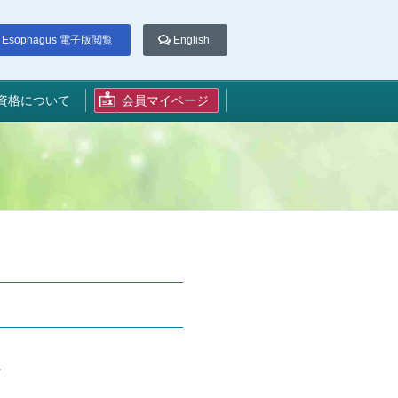
Esophagus 電子版閲覧
English
資格について
会員マイページ
。