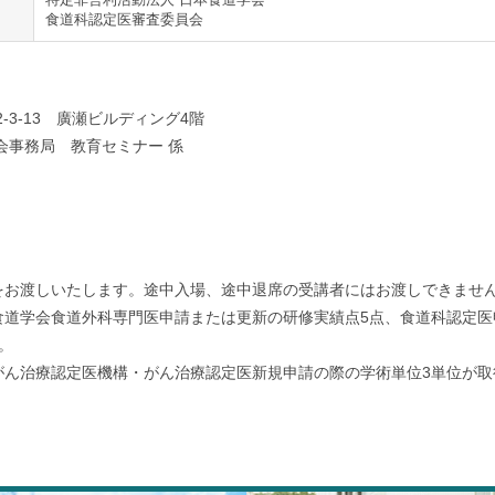
食道科認定医審査委員会
2-3-13 廣瀬ビルディング4階
会事務局 教育セミナー 係
をお渡しいたします。途中入場、途中退席の受講者にはお渡しできませ
食道学会食道外科専門医申請または更新の研修実績点5点、食道科認定医
。
がん治療認定医機構・がん治療認定医新規申請の際の学術単位3単位が取