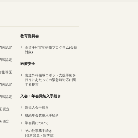
教育委員会
専門医認定
食道手術実地研修プログラム(会員
対象)
専門医認定
医療安全
名誉指導医
食道外科領域ロボット支援手術を
行うにあたっての緊急時対応に関
専門医認定
する提言
）
入会・年会費納入手続き
専門医認定
新規入会手続き
医 認定
継続年会費納入手続き
医 認定
準会員について
その他事務手続き
(住所変更・留学他)