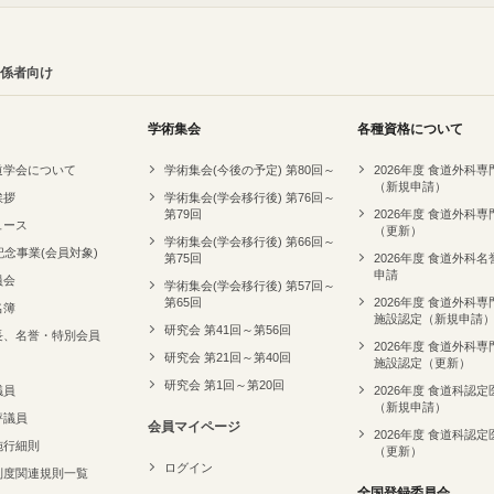
係者向け
学術集会
各種資格について
道学会について
学術集会(今後の予定) 第80回～
2026年度 食道外科
（新規申請）
挨拶
学術集会(学会移行後) 第76回～
第79回
2026年度 食道外科
ュース
（更新）
学術集会(学会移行後) 第66回～
記念事業(会員対象)
第75回
2026年度 食道外科
申請
員会
学術集会(学会移行後) 第57回～
第65回
2026年度 食道外科
名簿
施設認定（新規申請
研究会 第41回～第56回
長、名誉・特別会員
2026年度 食道外科
研究会 第21回～第40回
施設認定（更新）
研究会 第1回～第20回
議員
2026年度 食道科認定
（新規申請）
評議員
会員マイページ
2026年度 食道科認定
施行細則
（更新）
ログイン
制度関連規則一覧
全国登録委員会