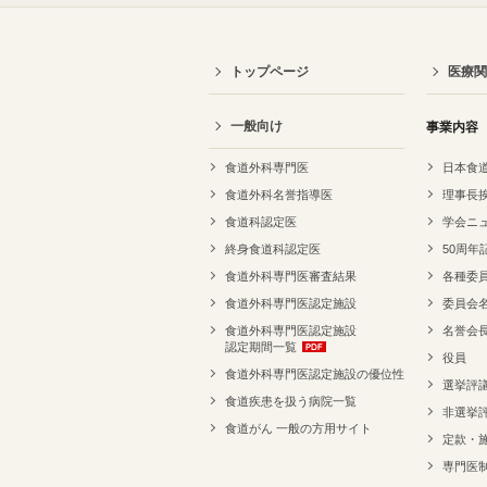
トップページ
医療関
一般向け
事業内容
食道外科専門医
日本食
食道外科名誉指導医
理事長
食道科認定医
学会ニ
終身食道科認定医
50周年
食道外科専門医審査結果
各種委
食道外科専門医認定施設
委員会
食道外科専門医認定施設
名誉会
認定期間一覧
役員
食道外科専門医認定施設の優位性
選挙評
食道疾患を扱う病院一覧
非選挙
食道がん 一般の方用サイト
定款・
専門医