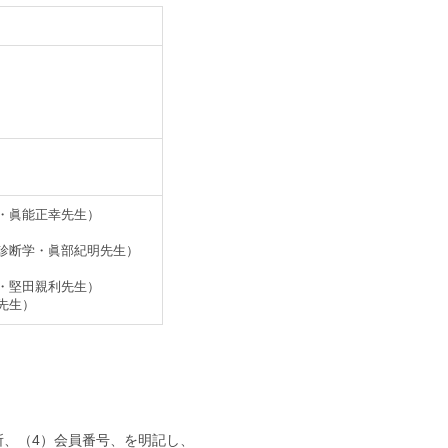
・眞能正幸先生）
診断学・眞部紀明先生）
・堅田親利先生）
先生）
、（4）会員番号、を明記し、