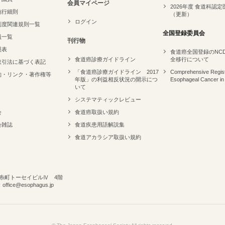
会員マイページ
2026年度 食道科認定
施行細則
（更新）
ログイン
制度関連規則一覧
全国登録委員会
員一覧
刊行物
照表
食道癌全国登録のNC
食道癌診療ガイドライン
全移行について
取引法に基づく表記
「食道癌診療ガイドライン 2017
Comprehensive Regist
約・リンク・著作権等
年版」の利益相反状況の開示につ
Esophageal Cancer in
いて
システマティックレビュー
会
食道癌取扱い規約
会雑誌
食道疾患用語解説集
食道アカラシア取扱い規約
 錦糸町トーセイビルⅣ 4階
ffice@esophagus.jp