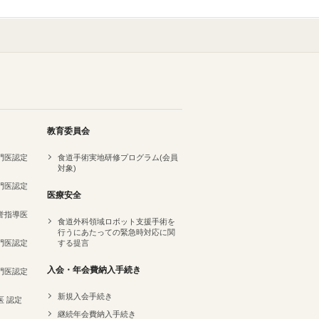
教育委員会
専門医認定
食道手術実地研修プログラム(会員
対象)
専門医認定
医療安全
名誉指導医
食道外科領域ロボット支援手術を
行うにあたっての緊急時対応に関
専門医認定
する提言
）
入会・年会費納入手続き
専門医認定
新規入会手続き
医 認定
継続年会費納入手続き