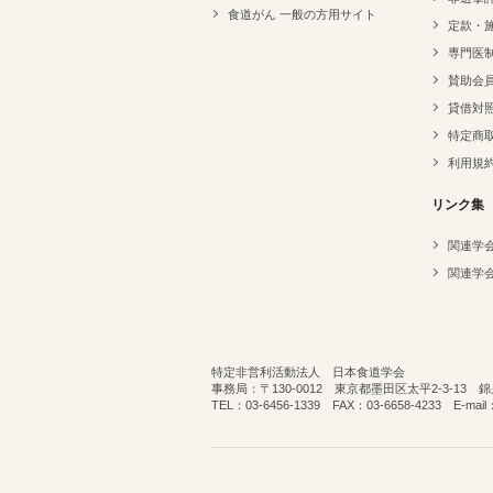
食道がん 一般の方用サイト
定款・
専門医
賛助会
貸借対
特定商
利用規
リンク集
関連学
関連学
特定非営利活動法人 日本食道学会
事務局：〒130-0012 東京都墨田区太平2-3-13
TEL：03-6456-1339 FAX：03-6658-4233 E-mail：o