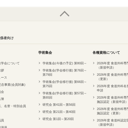
係者向け
学術集会
各種資格について
道学会について
学術集会(今後の予定) 第80回～
2026年度 食道外科
（新規申請）
挨拶
学術集会(学会移行後) 第76回～
第79回
2026年度 食道外科
ュース
（更新）
学術集会(学会移行後) 第66回～
記念事業(会員対象)
第75回
2026年度 食道外科
申請
員会
学術集会(学会移行後) 第57回～
第65回
2026年度 食道外科
名簿
施設認定（新規申請
研究会 第41回～第56回
長、名誉・特別会員
2026年度 食道外科
研究会 第21回～第40回
施設認定（更新）
研究会 第1回～第20回
議員
2026年度 食道科認定
（新規申請）
評議員