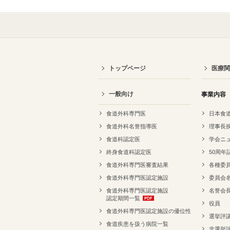
トップページ
医療関
一般向け
事業内容
食道外科専門医
日本食
食道外科名誉指導医
理事長
食道科認定医
学会ニ
終身食道科認定医
50周年
食道外科専門医審査結果
各種委
食道外科専門医認定施設
委員会
食道外科専門医認定施設
名誉会
認定期間一覧
役員
食道外科専門医認定施設の優位性
選挙評
食道疾患を扱う病院一覧
非選挙