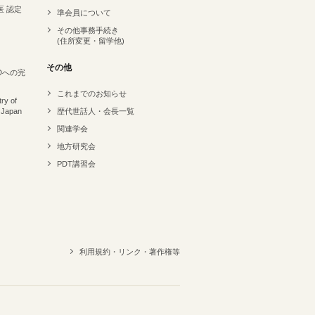
医 認定
準会員について
その他事務手続き
(住所変更・留学他)
その他
Dへの完
これまでのお知らせ
ry of
 Japan
歴代世話人・会長一覧
関連学会
地方研究会
PDT講習会
利用規約・リンク・著作権等