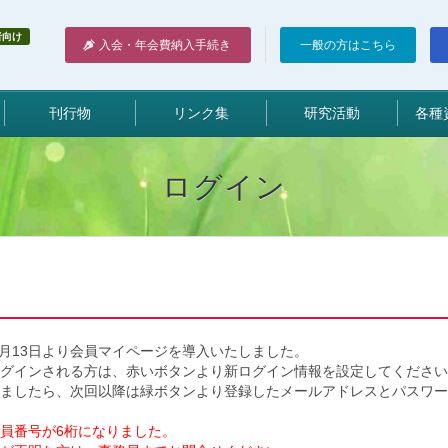
者向け
入会・年会費納入手続き
一般の方はこちら
刊行物
リンク集
研究活動
各種
ログイン
5月13日より会員マイページを導入いたしました。
ログインされる方は、赤いボタンより新ログイン情報を設定してください
ましたら、次回以降は緑ボタンより登録したメールアドレスとパスワー
員番号が6桁になりました。