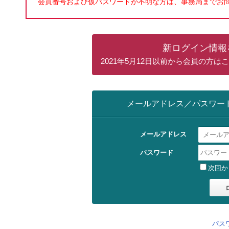
会員番号および仮パスワードが不明な方は、事務局までお
新ログイン情報
2021年5月12日以前から会員の方
メールアドレス／パスワー
メールアドレス
パスワード
次回か
パス