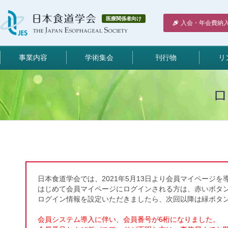
医療関係者向け
入会・年会費納
事業内容
学術集会
刊行物
リ
日本食道学会では、2021年5月13日より会員マイページを
はじめて会員マイページにログインされる方は、赤いボタ
ログイン情報を設定いただきましたら、次回以降は緑ボタ
会員システム導入に伴い、会員番号が6桁になりました。