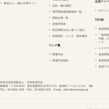
会員マイ
食道がん 一般の方用サイト
定款・施行細則
ログイ
専門医制度関連規則一覧
賛助会員一覧
刊行物
貸借対照表
食道癌
特定商取引法に基づく表記
「食道癌
利用規約・リンク・著作権等
年版」
いて
リンク集
システ
関連学会
食道癌
関連学会雑誌
食道疾
食道ア
特定非営利活動法人 日本食道学会
事務局：〒130-0012 東京都墨田区太平2-3-13 錦糸町トーセイビルⅣ 4階
TEL：03-6456-1339 FAX：03-6658-4233 E-mail：office@esophagus.jp