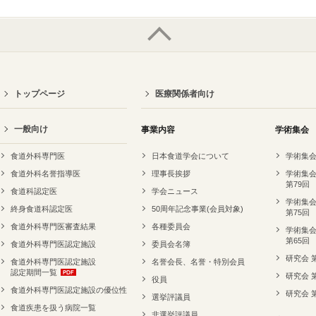
トップページ
医療関係者向け
一般向け
事業内容
学術集会
食道外科専門医
日本食道学会について
学術集会
食道外科名誉指導医
理事長挨拶
学術集会
第79回
食道科認定医
学会ニュース
学術集会
終身食道科認定医
50周年記念事業(会員対象)
第75回
食道外科専門医審査結果
各種委員会
学術集会
第65回
食道外科専門医認定施設
委員会名簿
研究会 
食道外科専門医認定施設
名誉会長、名誉・特別会員
認定期間一覧
研究会 
役員
食道外科専門医認定施設の優位性
研究会 
選挙評議員
食道疾患を扱う病院一覧
非選挙評議員