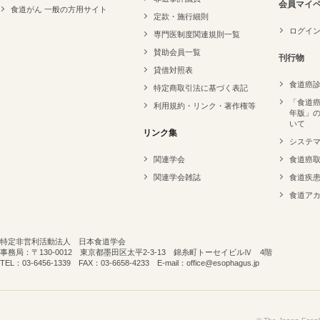
会員マイ
食道がん 一般の方用サイト
定款・施行細則
ログイ
専門医制度関連規則一覧
賛助会員一覧
刊行物
貸借対照表
食道癌
特定商取引法に基づく表記
「食道癌
利用規約・リンク・著作権等
年版」
いて
リンク集
システ
関連学会
食道癌
関連学会雑誌
食道疾
食道ア
特定非営利活動法人 日本食道学会
事務局：〒130-0012 東京都墨田区太平2-3-13 錦糸町トーセイビルⅣ 4階
TEL：03-6456-1339 FAX：03-6658-4233 E-mail：office@esophagus.jp