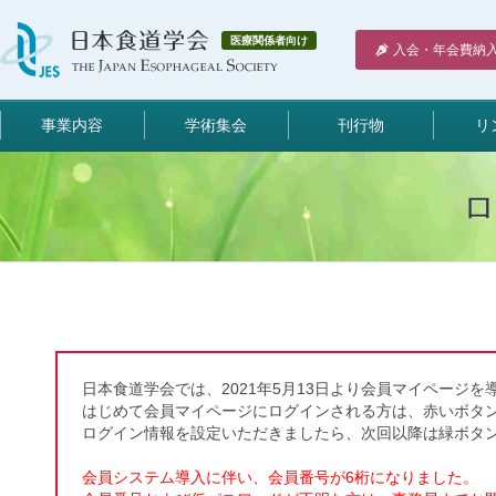
医療関係者向け
入会・年会費納
事業内容
学術集会
刊行物
リ
日本食道学会では、2021年5月13日より会員マイページを
はじめて会員マイページにログインされる方は、赤いボタ
ログイン情報を設定いただきましたら、次回以降は緑ボタ
会員システム導入に伴い、会員番号が6桁になりました。