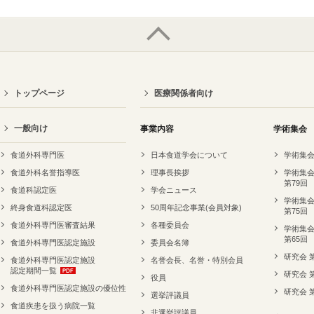
トップページ
医療関係者向け
一般向け
事業内容
学術集会
食道外科専門医
日本食道学会について
学術集会
食道外科名誉指導医
理事長挨拶
学術集会
第79回
食道科認定医
学会ニュース
学術集会
終身食道科認定医
50周年記念事業(会員対象)
第75回
食道外科専門医審査結果
各種委員会
学術集会
第65回
食道外科専門医認定施設
委員会名簿
研究会 
食道外科専門医認定施設
名誉会長、名誉・特別会員
認定期間一覧
研究会 
役員
食道外科専門医認定施設の優位性
研究会 
選挙評議員
食道疾患を扱う病院一覧
非選挙評議員