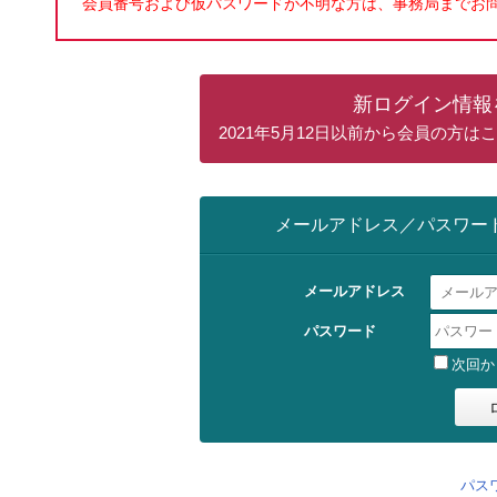
会員番号および仮パスワードが不明な方は、事務局までお
新ログイン情報
2021年5月12日以前から会員の方
メールアドレス／パスワー
メールアドレス
パスワード
次回か
パス