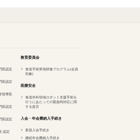
教育委員会
専門医認定
食道手術実地研修プログラム(会員
対象)
専門医認定
医療安全
名誉指導医
食道外科領域ロボット支援手術を
行うにあたっての緊急時対応に関
専門医認定
する提言
）
入会・年会費納入手続き
専門医認定
新規入会手続き
医 認定
継続年会費納入手続き