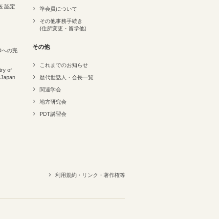
医 認定
準会員について
その他事務手続き
(住所変更・留学他)
その他
Dへの完
これまでのお知らせ
ry of
 Japan
歴代世話人・会長一覧
関連学会
地方研究会
PDT講習会
利用規約・リンク・著作権等