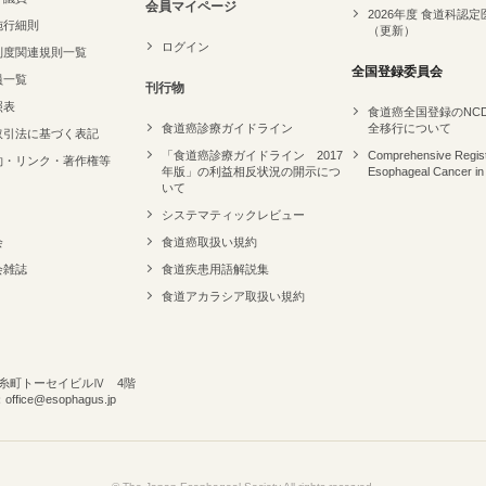
会員マイページ
2026年度 食道科認定
施行細則
（更新）
ログイン
制度関連規則一覧
全国登録委員会
員一覧
刊行物
照表
食道癌全国登録のNC
食道癌診療ガイドライン
全移行について
取引法に基づく表記
「食道癌診療ガイドライン 2017
Comprehensive Regist
約・リンク・著作権等
年版」の利益相反状況の開示につ
Esophageal Cancer in
いて
システマティックレビュー
会
食道癌取扱い規約
会雑誌
食道疾患用語解説集
食道アカラシア取扱い規約
 錦糸町トーセイビルⅣ 4階
ffice@esophagus.jp