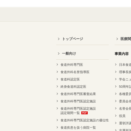
トップページ
医療関
一般向け
事業内容
食道外科専門医
日本食
食道外科名誉指導医
理事長
食道科認定医
学会ニ
終身食道科認定医
50周年
食道外科専門医審査結果
各種委
食道外科専門医認定施設
委員会
食道外科専門医認定施設
名誉会
認定期間一覧
役員
食道外科専門医認定施設の優位性
選挙評
食道疾患を扱う病院一覧
非選挙