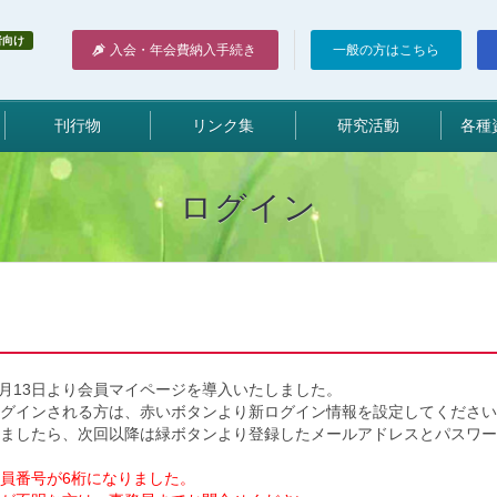
者向け
入会・年会費納入手続き
一般の方はこちら
刊行物
リンク集
研究活動
各種
ログイン
5月13日より会員マイページを導入いたしました。
ログインされる方は、赤いボタンより新ログイン情報を設定してください
ましたら、次回以降は緑ボタンより登録したメールアドレスとパスワー
員番号が6桁になりました。