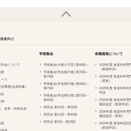
係者向け
学術集会
各種資格について
道学会について
学術集会(今後の予定) 第80回～
2026年度 食道外科
（新規申請）
挨拶
学術集会(学会移行後) 第76回～
第79回
2026年度 食道外科
ュース
（更新）
学術集会(学会移行後) 第66回～
記念事業(会員対象)
第75回
2026年度 食道外科
申請
員会
学術集会(学会移行後) 第57回～
第65回
2026年度 食道外科
名簿
施設認定（新規申請
研究会 第41回～第56回
長、名誉・特別会員
2026年度 食道外科
研究会 第21回～第40回
施設認定（更新）
研究会 第1回～第20回
議員
2026年度 食道科認定
（新規申請）
評議員