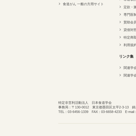
食道がん 一般の方用サイト
定款・
専門医
賛助会
貸借対
特定商
利用規
リンク集
関連学
関連学
特定非営利活動法人 日本食道学会
事務局：〒130-0012 東京都墨田区太平2-3-13
TEL：03-6456-1339 FAX：03-6658-4233 E-mail：o