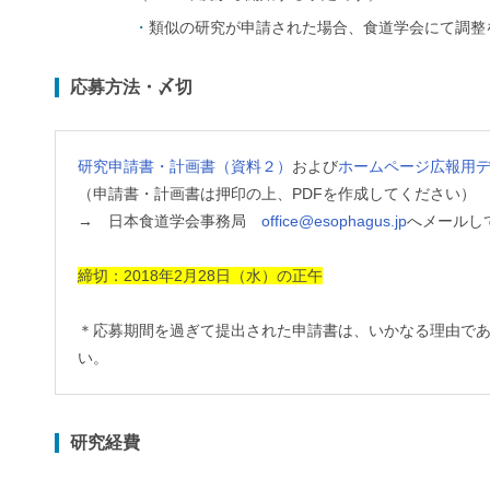
類似の研究が申請された場合、食道学会にて調整
応募方法・〆切
研究申請書・計画書（資料２）
および
ホームページ広報用
（申請書・計画書は押印の上、PDFを作成してください）
→ 日本食道学会事務局
office@esophagus.jp
へメールし
締切：2018年2月28日（水）の正午
＊応募期間を過ぎて提出された申請書は、いかなる理由で
い。
研究経費