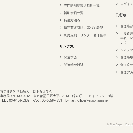
ログイ
専門医制度関連規則一覧
賛助会員一覧
刊行物
貸借対照表
食道癌
特定商取引法に基づく表記
「食道癌
利用規約・リンク・著作権等
年版」
いて
リンク集
システ
関連学会
食道癌
関連学会雑誌
食道疾
食道ア
特定非営利活動法人 日本食道学会
事務局：〒130-0012 東京都墨田区太平2-3-13 錦糸町トーセイビルⅣ 4階
TEL：03-6456-1339 FAX：03-6658-4233 E-mail：office@esophagus.jp
© The Japan Esopha