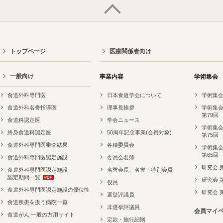
トップページ
医療関係者向け
一般向け
事業内容
学術集会
食道外科専門医
日本食道学会について
学術集会
食道外科名誉指導医
理事長挨拶
学術集会
第79回
食道科認定医
学会ニュース
学術集会
終身食道科認定医
50周年記念事業(会員対象)
第75回
食道外科専門医審査結果
各種委員会
学術集会
第65回
食道外科専門医認定施設
委員会名簿
研究会 
食道外科専門医認定施設
名誉会長、名誉・特別会員
認定期間一覧
研究会 
役員
食道外科専門医認定施設の優位性
研究会 
選挙評議員
食道疾患を扱う病院一覧
非選挙評議員
会員マイ
食道がん 一般の方用サイト
定款・施行細則