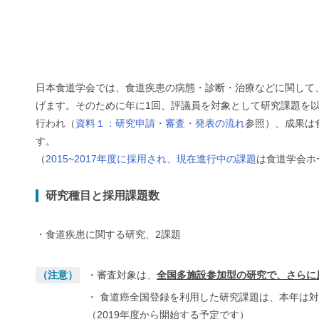
日本食道学会では、食道疾患の病態・診断・治療などに関して
げます。そのために年に1回、評議員を対象として研究課題を
行われ（
資料１：研究申請・審査・発表の流れ
参照）、成果は
す。
（
2015~2017年度に採用され、現在進行中の課題
は食道学会ホ
研究種目と採用課題数
食道疾患に関する研究、2課題
（注意）
審査対象は、
全国多施設参加型の研究で、さらに
食道癌全国登録を利用した研究課題は、本年は対
（2019年度から開始する予定です）